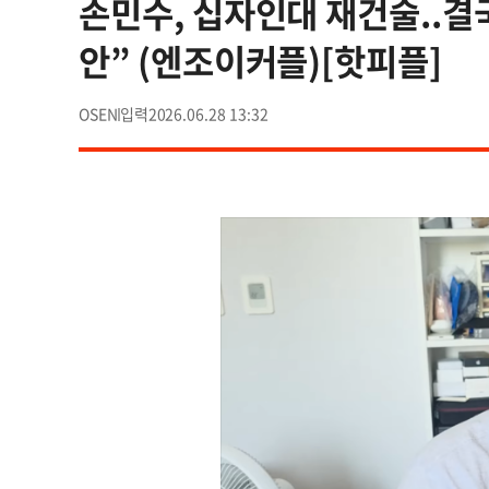
손민수, 십자인대 재건술..결
안” (엔조이커플)[핫피플]
OSEN
2026.06.28 13:32