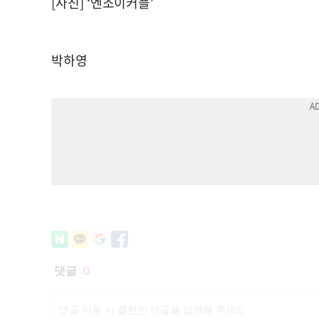
[사진] ‘엔조이커플’
박하영