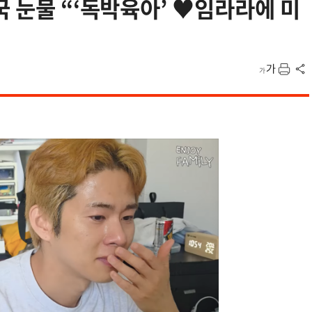
국 눈물 “‘독박육아’ ♥임라라에 미