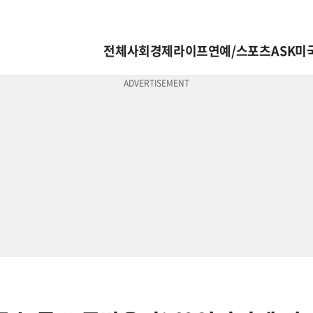
전체
사회
경제
라이프
연예/스포츠
ASK미