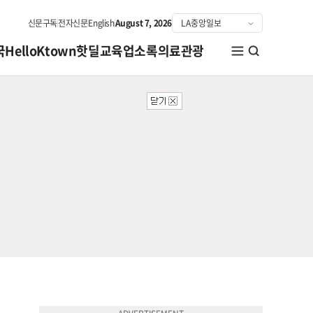
신문구독
전자신문
English
August 7, 2026
국
HelloKtown
핫딜
교육
업소록
의료관광