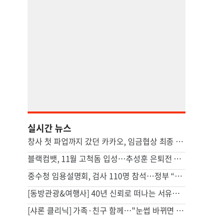
실시간 뉴스
창사 첫 파업까지 갔던 카카오, 임금협상 최종 타결…6.3% 인상
블랙컴뱃, 11월 고척돔 입성…추성훈 은퇴전 개최
중수청 임용설명회, 검사 110명 참석…정부 “검사 적잖은 관심”
[동방관광&여행사] 40년 신뢰로 떠나는 서유럽 8개국…10월 20일 앵콜 모집
[샤론 클리닉] 가족·친구 함께…"눈썹 바뀌면 인상이 달라진다"