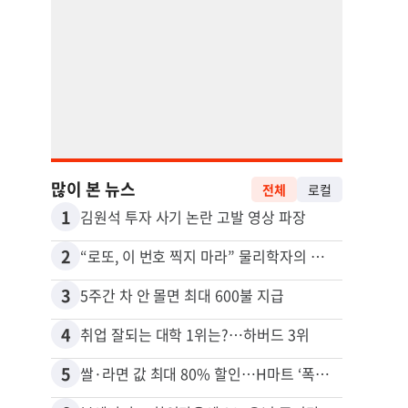
많이 본 뉴스
전체
로컬
1
11
김원석 투자 사기 논란 고발 영상 파장
2
12
“로또, 이 번호 찍지 마라” 물리학자의 당첨금 높이는 비밀
3
13
5주간 차 안 몰면 최대 600불 지급
4
14
취업 잘되는 대학 1위는?…하버드 3위
5
15
쌀·라면 값 최대 80% 할인…H마트 ‘폭탄 세일’