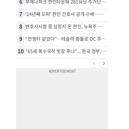
6
16
부에나파크 한인타운에 281유닛 주거단지 들어선다
7
17
'14년째 도피' 한인 간호사 공개 수배…메디케어 사기 유죄
8
18
변호사시험 중 심정지 온 한인, 뉴욕주 제소
9
19
“전쟁터 같았다”…테슬라 충돌로 OC 주택 4채 파손
10
20
"65세 복수국적 빗장 푸나"... 한국 정부, 연령 완화 전면 추진