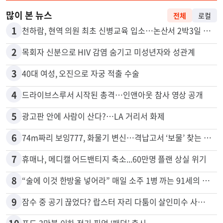
많이 본 뉴스
전체
로컬
1
천하람, 현역 의원 최초 신병교육 입소…논산서 2박3일 생활
2
목회자 신분으로 HIV 감염 숨기고 미성년자와 성관계
3
40대 여성, 오진으로 자궁 적출 수술
4
드라이브스루서 시작된 총격…인앤아웃 참사 영상 공개
5
광고판 안에 사람이 산다?…LA 거리서 화제
6
74m짜리 보잉777, 화물기 변신…격납고서 ‘보물’ 찾는 인천공항
7
휴매나, 메디캘 어드밴티지 축소...60만명 플랜 상실 위기
8
“술에 이것 한방울 넣어라” 매일 소주 1병 까는 91세의 철칙