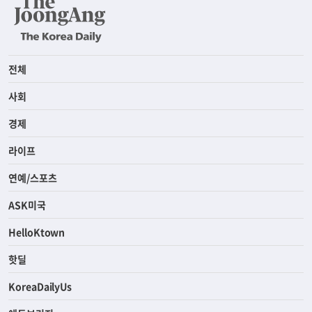
전체
사회
경제
라이프
연예/스포츠
ASK미국
HelloKtown
핫딜