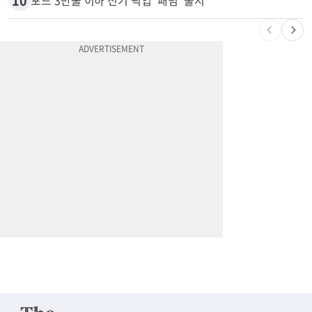
9
잠수 중 공기 끊었다? 랍스터 자리 다툼이 살인미수 사건으로
10
포드 3만불 이하 전기 픽업 ‘패덤’ 출시