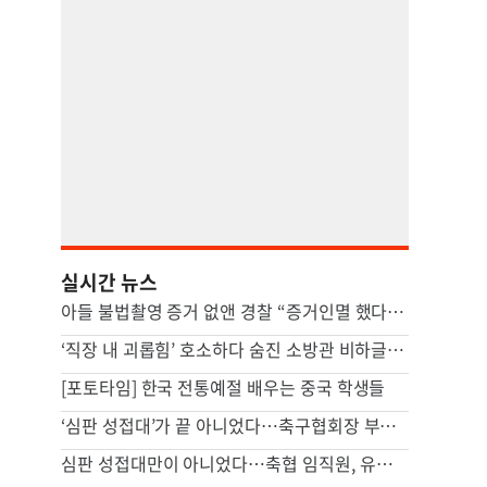
실시간 뉴스
아들 불법촬영 증거 없앤 경찰 “증거인멸 했다 해도 처벌 못해”
‘직장 내 괴롭힘’ 호소하다 숨진 소방관 비하글…공무원 입건
[포토타임] 한국 전통예절 배우는 중국 학생들
‘심판 성접대’가 끝 아니었다…축구협회장 부인 해외출장에 법카 2억 ‘펑펑’
심판 성접대만이 아니었다…축협 임직원, 유흥·골프에 2억 펑펑