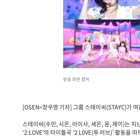
방송 화면 캡처
[OSEN=장우영 기자] 그룹 스테이씨(STAYC)가
스테이씨(수민, 시은, 아이사, 세은, 윤, 재이)는 
‘2:LOVE’의 타이틀곡 ‘2 L0VE(투 러브)’ 활동을 