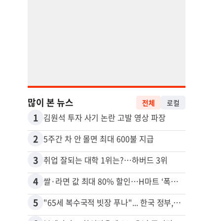
많이 본 뉴스
전체
로컬
1
11
김원석 투자 사기 논란 고발 영상 파장
2
12
5주간 차 안 몰면 최대 600불 지급
3
13
취업 잘되는 대학 1위는?…하버드 3위
4
14
쌀·라면 값 최대 80% 할인…H마트 ‘폭탄 세일’
5
15
"65세 복수국적 빗장 푸나"... 한국 정부, 연령 완화 전면 추진