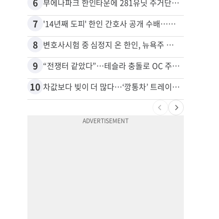
6
16
부에나파크 한인타운에 281유닛 주거단지 들어선다
7
17
'14년째 도피' 한인 간호사 공개 수배…메디케어 사기 유죄
8
18
변호사시험 중 심정지 온 한인, 뉴욕주 제소
9
19
“전쟁터 같았다”…테슬라 충돌로 OC 주택 4채 파손
10
20
차값보다 빚이 더 많다…‘깡통차’ 트레이드인 급증