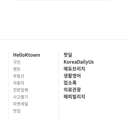
HelloKtown
핫딜
KoreaDailyUs
구인
에듀브리지
렌트
생활영어
부동산
업소록
자동차
의료관광
전문업체
해피빌리지
사고팔기
마켓세일
맛집