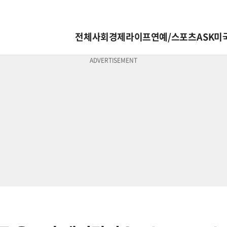
전체
사회
경제
라이프
연예/스포츠
ASK미