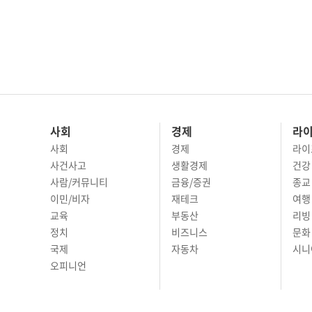
사회
경제
라
사회
경제
라이
사건사고
생활경제
건강
사람/커뮤니티
금융/증권
종교
이민/비자
재테크
여행 
교육
부동산
리빙
정치
비즈니스
문화 
국제
자동차
시니
오피니언