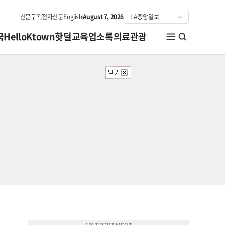
신문구독
전자신문
English
August 7, 2026
국
HelloKtown
핫딜
교육
업소록
의료관광