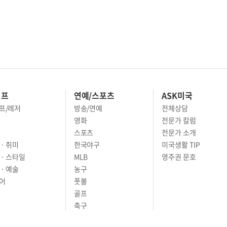
이프
연예/스포츠
ASK미국
프/레저
방송/연예
전체상담
영화
전문가 칼럼
스포츠
전문가 소개
· 취미
한국야구
미국생활 TIP
 · 스타일
MLB
영주권 문호
· 예술
농구
어
풋볼
골프
축구