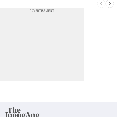
10
항공기 식기 카트 열었더니 구더기·곰팡이…LAX 기내식 업체 논란