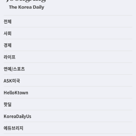
전체
사회
경제
라이프
연예/스포츠
ASK미국
HelloKtown
핫딜
KoreaDailyUs