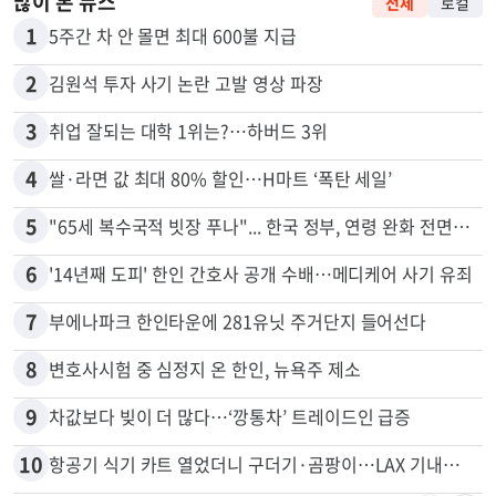
많이 본 뉴스
전체
로컬
1
5주간 차 안 몰면 최대 600불 지급
2
김원석 투자 사기 논란 고발 영상 파장
3
취업 잘되는 대학 1위는?…하버드 3위
4
쌀·라면 값 최대 80% 할인…H마트 ‘폭탄 세일’
5
"65세 복수국적 빗장 푸나"... 한국 정부, 연령 완화 전면 추진
6
'14년째 도피' 한인 간호사 공개 수배…메디케어 사기 유죄
7
부에나파크 한인타운에 281유닛 주거단지 들어선다
8
변호사시험 중 심정지 온 한인, 뉴욕주 제소
9
차값보다 빚이 더 많다…‘깡통차’ 트레이드인 급증