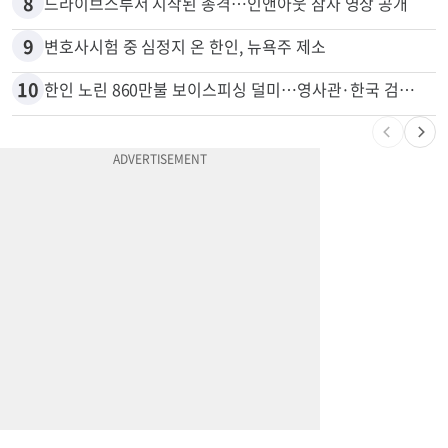
7
광고판 안에 사람이 산다?…LA 거리서 화제
8
드라이브스루서 시작된 총격…인앤아웃 참사 영상 공개
9
변호사시험 중 심정지 온 한인, 뉴욕주 제소
10
한인 노린 860만불 보이스피싱 덜미…영사관·한국 검찰 사칭