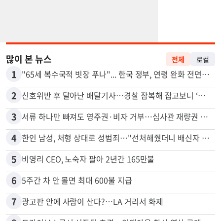
많이 본 뉴스
전체
로컬
1
"65세 복수국적 빗장 푸나"... 한국 정부, 연령 완화 전면 추진
2
신호위반 후 달아난 배달기사…경찰 잠복해 잡고보니 ‘반전’
3
서류 하나만 빠져도 영주권·비자 거부…심사관 재량권 대폭 확대
4
한인 남성, 처형 상대로 성범죄…"선처해줬더니 배신자 취급"
5
비영리 CEO, 노숙자 팔아 2년간 165만불
6
5주간 차 안 몰면 최대 600불 지급