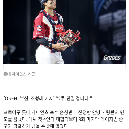
롯데 자이언츠 제공
[OSEN=부산, 조형래 기자] “2루 던질 겁니다.”
프로야구 롯데 자이언츠 포수 손성빈이 진정한 안방 사령관의 면
모를 뽐냈다. 데뷔 첫 4안타 대활약보다 9회 마지막 레이저빔 송
구가 강렬하게 남을 수밖에 없었다.