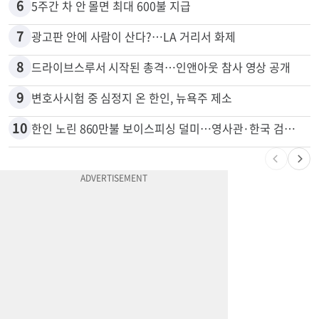
6
5주간 차 안 몰면 최대 600불 지급
7
광고판 안에 사람이 산다?…LA 거리서 화제
8
드라이브스루서 시작된 총격…인앤아웃 참사 영상 공개
9
변호사시험 중 심정지 온 한인, 뉴욕주 제소
10
한인 노린 860만불 보이스피싱 덜미…영사관·한국 검찰 사칭