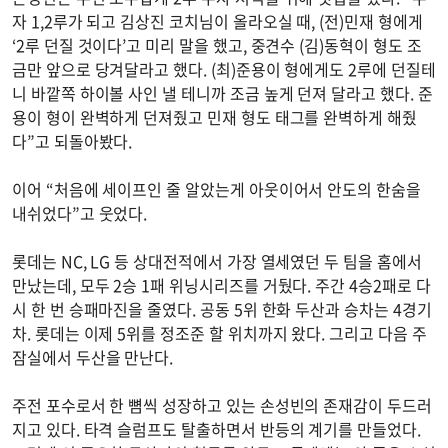
자 1,2루가 되고 김상진 코치님이 올라오실 때, (전)민재 형에게
‘2루 던질 것이다’고 미리 말을 했고, 중견수 (김)동혁이 형도 조
금만 앞으로 당겨달라고 했다. (최)준용이 형에게도 2루에 던질테
니 바깥쪽 하이볼 사인 낼 테니까 조금 높게 던져 달라고 했다. 준
용이 형이 완벽하게 던져줬고 민재 형도 태그를 완벽하게 해줬
다”고 되돌아봤다.
이어 “처음에 세이프인 줄 알았는게 아웃이어서 안도의 한숨을
내쉬었다”고 웃었다.
롯데는 NC, LG 등 상대전적에서 가장 열세였던 두 팀을 홈에서
만났는데, 모두 2승 1패 위닝시리즈를 거뒀다. 주간 4승2패로 다
시 한 번 승패마진을 줄였다. 공동 5위 한화 두산과 승차는 4경기
차. 롯데는 이제 5위를 정조준 할 위치까지 왔다. 그리고 다음 주
잠실에서 두산을 만난다.
주전 포수로서 한 뼘씩 성장하고 있는 손성빈의 존재감이 두드러
지고 있다. 타격 슬럼프도 탈출하면서 반등의 계기를 만들었다.