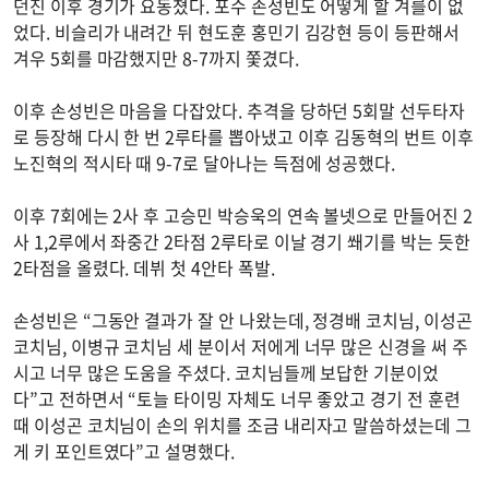
던진 이후 경기가 요동쳤다. 포수 손성빈도 어떻게 할 겨를이 없
었다. 비슬리가 내려간 뒤 현도훈 홍민기 김강현 등이 등판해서
겨우 5회를 마감했지만 8-7까지 쫓겼다.
이후 손성빈은 마음을 다잡았다. 추격을 당하던 5회말 선두타자
로 등장해 다시 한 번 2루타를 뽑아냈고 이후 김동혁의 번트 이후
노진혁의 적시타 때 9-7로 달아나는 득점에 성공했다.
이후 7회에는 2사 후 고승민 박승욱의 연속 볼넷으로 만들어진 2
사 1,2루에서 좌중간 2타점 2루타로 이날 경기 쐐기를 박는 듯한
2타점을 올렸다. 데뷔 첫 4안타 폭발.
손성빈은 “그동안 결과가 잘 안 나왔는데, 정경배 코치님, 이성곤
코치님, 이병규 코치님 세 분이서 저에게 너무 많은 신경을 써 주
시고 너무 많은 도움을 주셨다. 코치님들께 보답한 기분이었
다”고 전하면서 “토늘 타이밍 자체도 너무 좋았고 경기 전 훈련
때 이성곤 코치님이 손의 위치를 조금 내리자고 말씀하셨는데 그
게 키 포인트였다”고 설명했다.