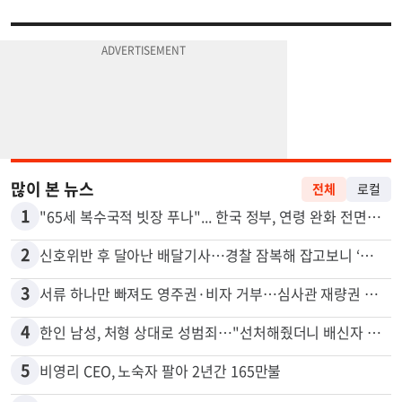
많이 본 뉴스
전체
로컬
1
"65세 복수국적 빗장 푸나"... 한국 정부, 연령 완화 전면 추진
2
신호위반 후 달아난 배달기사…경찰 잠복해 잡고보니 ‘반전’
3
서류 하나만 빠져도 영주권·비자 거부…심사관 재량권 대폭 확대
4
한인 남성, 처형 상대로 성범죄…"선처해줬더니 배신자 취급"
5
비영리 CEO, 노숙자 팔아 2년간 165만불