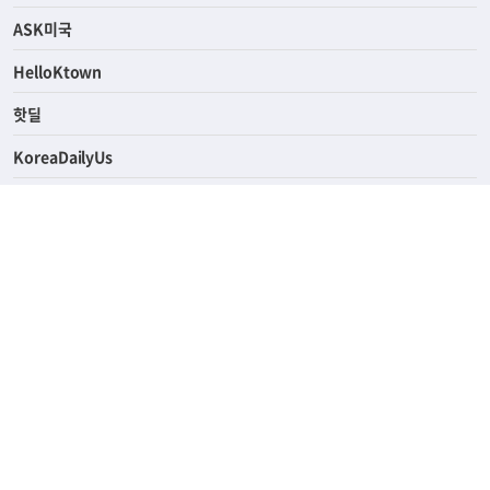
ASK미국
HelloKtown
핫딜
KoreaDailyUs
에듀브리지
생활영어
업소록
의료관광
해피빌리지
ABOUT
ADVERTISING
PRIVACY POLICY
TERMS OF SERVICE
윤리경영
고객센터
News Tips & Corrections
690 Wilshire Place Los Angeles, CA 90005
TEL. (213) 368-2500 FAX. (213) 389-6196