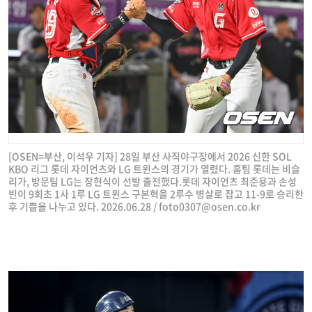
[OSEN=부산, 이석우 기자] 28일 부산 사직야구장에서 2026 신한 SOL
KBO 리그 롯데 자이언츠와 LG 트윈스의 경기가 열렸다. 홈팀 롯데는 비슬
리가, 방문팀 LG는 장현식이 선발 출전했다.롯데 자이언츠 최준용과 손성
빈이 9회초 1사 1루 LG 트윈스 구본혁을 2루수 병살로 잡고 11-9로 승리한
후 기쁨을 나누고 있다. 2026.06.28 /
foto0307@osen.co.kr