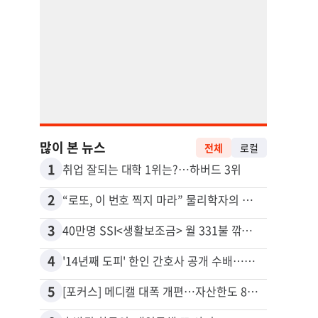
많이 본 뉴스
전체
로컬
1
11
취업 잘되는 대학 1위는?…하버드 3위
유학생
2
12
“로또, 이 번호 찍지 마라” 물리학자의 당첨금 높이는 비밀
3
13
40만명 SSI<생활보조금> 월 331불 깎이나
4
14
'14년째 도피' 한인 간호사 공개 수배…메디케어 사기 유죄
5
15
[포커스] 메디캘 대폭 개편…자산한도 84% 축소