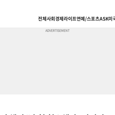
전체
사회
경제
라이프
연예/스포츠
ASK미