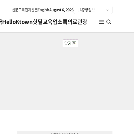
신문구독
전자신문
English
August 6, 2026
국
HelloKtown
핫딜
교육
업소록
의료관광