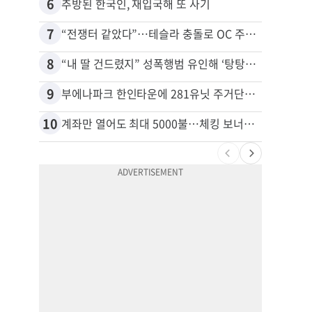
6
16
추방된 한국인, 재입국해 또 사기
7
17
“전쟁터 같았다”…테슬라 충돌로 OC 주택 4채 파손
8
18
“내 딸 건드렸지” 성폭행범 유인해 ‘탕탕’…아빠의 복수 결말
9
19
부에나파크 한인타운에 281유닛 주거단지 들어선다
10
20
계좌만 열어도 최대 5000불…체킹 보너스 무한 경쟁