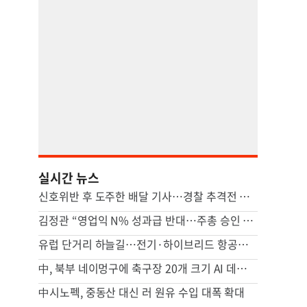
실시간 뉴스
신호위반 후 도주한 배달 기사…경찰 추격전 끝에 잡고 보니
김정관 “영업익 N% 성과급 반대…주총 승인 거치도록 상법 개정 논의”
유럽 단거리 하늘길…전기·하이브리드 항공기 시대 오나
中, 북부 네이멍구에 축구장 20개 크기 AI 데이터센터 가동
中시노펙, 중동산 대신 러 원유 수입 대폭 확대