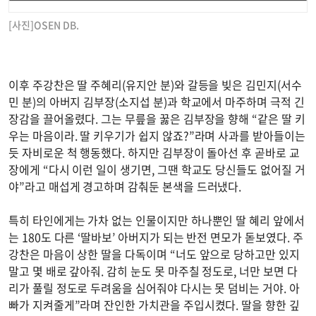
[사진]OSEN DB.
이후 주강찬은 딸 주혜리(유지안 분)와 갈등을 빚은 김민지(서수
민 분)의 아버지 김부장(소지섭 분)과 학교에서 마주하며 극적 긴
장감을 끌어올렸다. 그는 무릎을 꿇은 김부장을 향해 “같은 딸 키
우는 마음이라. 딸 키우기가 쉽지 않죠?”라며 사과를 받아들이는
듯 자비로운 척 행동했다. 하지만 김부장이 돌아선 후 곧바로 교
장에게 “다시 이런 일이 생기면, 그땐 학교도 당신들도 없어질 거
야”라고 매섭게 경고하며 감춰둔 본색을 드러냈다.
특히 타인에게는 가차 없는 인물이지만 하나뿐인 딸 혜리 앞에서
는 180도 다른 ‘딸바보’ 아버지가 되는 반전 면모가 돋보였다. 주
강찬은 마음이 상한 딸을 다독이며 “너도 앞으로 당하고만 있지
말고 몇 배로 갚아줘. 감히 눈도 못 마주칠 정도로, 너만 보면 다
리가 풀릴 정도로 두려움을 심어줘야 다시는 못 덤비는 거야. 아
빠가 지켜줄게”라며 잔인한 가치관을 주입시켰다. 딸을 향한 깊