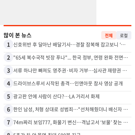
많이 본 뉴스
전체
로컬
1
신호위반 후 달아난 배달기사…경찰 잠복해 잡고보니 ‘반전’
2
"65세 복수국적 빗장 푸나"... 한국 정부, 연령 완화 전면 추진
3
서류 하나만 빠져도 영주권·비자 거부…심사관 재량권 대폭 확대
4
드라이브스루서 시작된 총격…인앤아웃 참사 영상 공개
5
광고판 안에 사람이 산다?…LA 거리서 화제
6
한인 남성, 처형 상대로 성범죄…"선처해줬더니 배신자 취급"