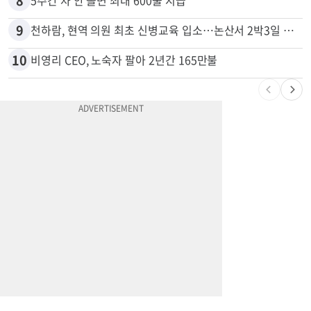
7
74m짜리 보잉777, 화물기 변신…격납고서 ‘보물’ 찾는 인천공항
8
5주간 차 안 몰면 최대 600불 지급
9
천하람, 현역 의원 최초 신병교육 입소…논산서 2박3일 생활
10
비영리 CEO, 노숙자 팔아 2년간 165만불