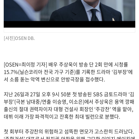
[사진]OSEN DB.
[OSEN=최이정 기자] 배우 주상욱이 방송 단 2회 만에 시청률
15.7%(닐슨코리아 전국 가구 기준)를 기록한 드라마 ‘김부장’에
서 소름 돋는 악역 변신으로 안방극장을 접수했다.
지난 26일과 27일 오후 9시 50분 첫 방송된 SBS 금토드라마 ‘김
부장’(극본 남대중/연출 이승영, 이소은)에서 주상욱은 용역 깡패
출신의 절대 권력자이자 대형 건설사 회장인 ‘주강찬’ 역을 맡아,
데뷔 이래 가장 파격적이고 잔혹한 최대 빌런으로 분했다.
첫 회부터 주강찬의 위험하고 섬뜩한 면모가 고스란히 드러났다.
‘주학건설’ 대표로서 정치권 안착을 위해 교묘한 이미지 메이킹에