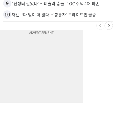
9
“전쟁터 같았다”…테슬라 충돌로 OC 주택 4채 파손
10
차값보다 빚이 더 많다…‘깡통차’ 트레이드인 급증