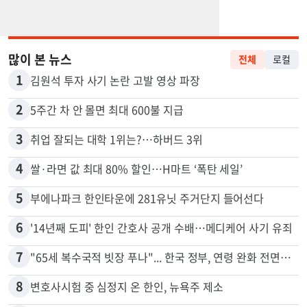
많이 본 뉴스
전체
로컬
1
김원석 투자 사기 논란 고발 영상 파장
2
5주간 차 안 몰면 최대 600불 지급
3
취업 잘되는 대학 1위는?…하버드 3위
4
쌀·라면 값 최대 80% 할인…H마트 ‘폭탄 세일’
5
부에나파크 한인타운에 281유닛 주거단지 들어선다
6
'14년째 도피' 한인 간호사 공개 수배…메디케어 사기 유죄
7
"65세 복수국적 빗장 푸나"... 한국 정부, 연령 완화 전면 추진
8
변호사시험 중 심정지 온 한인, 뉴욕주 제소