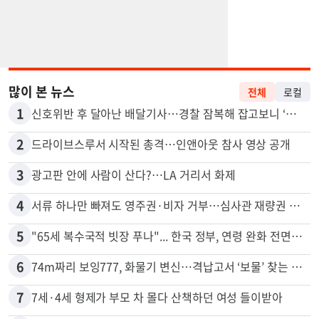
많이 본 뉴스
전체
로컬
1
신호위반 후 달아난 배달기사…경찰 잠복해 잡고보니 ‘반전’
2
드라이브스루서 시작된 총격…인앤아웃 참사 영상 공개
3
광고판 안에 사람이 산다?…LA 거리서 화제
4
서류 하나만 빠져도 영주권·비자 거부…심사관 재량권 대폭 확대
5
"65세 복수국적 빗장 푸나"... 한국 정부, 연령 완화 전면 추진
6
74m짜리 보잉777, 화물기 변신…격납고서 ‘보물’ 찾는 인천공항