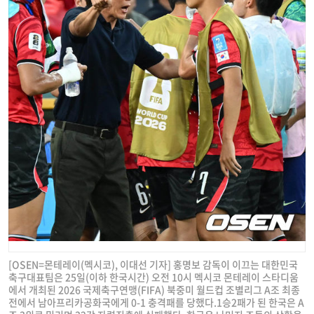
[OSEN=몬테레이(멕시코), 이대선 기자] 홍명보 감독이 이끄는 대한민국
축구대표팀은 25일(이하 한국시간) 오전 10시 멕시코 몬테레이 스타디움
에서 개최된 2026 국제축구연맹(FIFA) 북중미 월드컵 조별리그 A조 최종
전에서 남아프리카공화국에게 0-1 충격패를 당했다.1승2패가 된 한국은 A