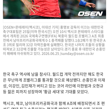
[OSEN=몬테레이(멕시코), 이대선 기자] 홍명보 감독이 이끄는 대한민국
축구대표팀은 25일(이하 한국시간) 오전 10시 멕시코 몬테레이 스타디움
에서 개최된 2026 국제축구연맹(FIFA) 북중미 월드컵 조별리그 A조 최종
전에서 남아프리카공화국에게 0-1 충격패를 당했다.1승2패가 된 한국은 A
조 3위로 밀리며 32강 자력진출에 실패했다. 한국은 나머지 조들의 상황을
따져보고 32강에 진출할 가능성은 남아있다.경기 종료 후 대한민국 손흥민
이 패배에 아쉬워하고 있다. 2026.06.25 /
sunday@osen.co.kr
한국 축구 역사에 남을 참사다. 월드컵 개막 전까지만 해도 한국
은 무난하게 조별리그를 통과할 것으로 예상됐다. 손흥민과 이재
성, 이강인, 김민재가 버티고 있는 코어 라인에 이한범과 오현규
등 젊은 피까지 성장하며 '황금 세대'로 기대를 모았다.
멕시코, 체코, 남아프리카공화국과 함께 A조에 배정되면서 조 편
성도 역대 최고 수준이라는 평가를 받았다. 실제로 이동 거리와