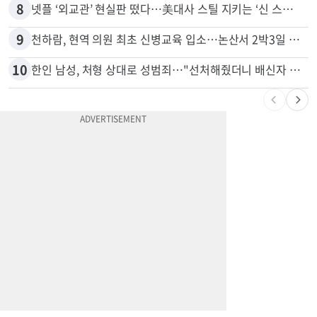
7
7세·4세 형제가 부모 차 몰다 산책하던 여성 들이받아
8
넷플 ‘외교관’ 현실판 떴다…美대사 스틸 지키는 ‘신 스틸러’
9
천하람, 현역 의원 최초 신병교육 입소…논산서 2박3일 생활
10
한인 남성, 처형 상대로 성범죄…"선처해줬더니 배신자 취급"