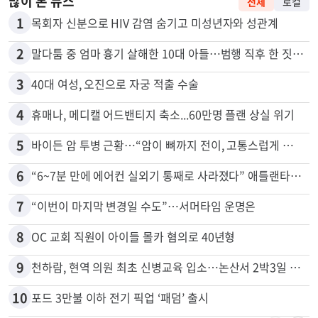
많이 본 뉴스
전체
로컬
1
목회자 신분으로 HIV 감염 숨기고 미성년자와 성관계
2
말다툼 중 엄마 흉기 살해한 10대 아들…범행 직후 한 짓 충격
3
40대 여성, 오진으로 자궁 적출 수술
4
휴매나, 메디캘 어드밴티지 축소...60만명 플랜 상실 위기
5
바이든 암 투병 근황…“암이 뼈까지 전이, 고통스럽게 투병 중”
6
“6~7분 만에 에어컨 실외기 통째로 사라졌다” 애틀랜타서 실외기 도난 급증
7
“이번이 마지막 변경일 수도”…서머타임 운명은
8
OC 교회 직원이 아이들 몰카 혐의로 40년형
9
천하람, 현역 의원 최초 신병교육 입소…논산서 2박3일 생활