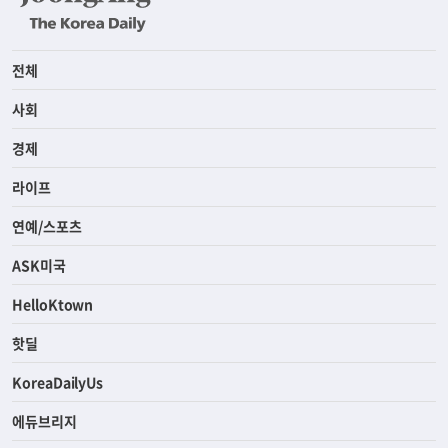
전체
사회
경제
라이프
연예/스포츠
ASK미국
HelloKtown
핫딜
KoreaDailyUs