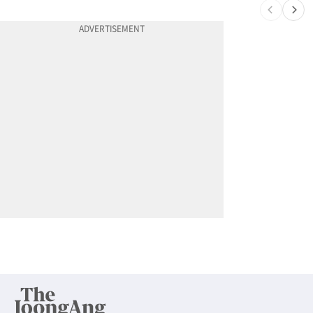
10
포드 3만불 이하 전기 픽업 ‘패덤’ 출시