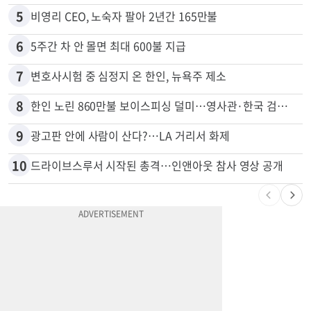
4
한인 남성, 처형 상대로 성범죄…"선처해줬더니 배신자 취급"
5
비영리 CEO, 노숙자 팔아 2년간 165만불
6
5주간 차 안 몰면 최대 600불 지급
7
변호사시험 중 심정지 온 한인, 뉴욕주 제소
8
한인 노린 860만불 보이스피싱 덜미…영사관·한국 검찰 사칭
9
광고판 안에 사람이 산다?…LA 거리서 화제
10
드라이브스루서 시작된 총격…인앤아웃 참사 영상 공개