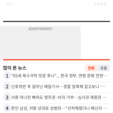
많이 본 뉴스
전체
로컬
1
"65세 복수국적 빗장 푸나"... 한국 정부, 연령 완화 전면 추진
2
신호위반 후 달아난 배달기사…경찰 잠복해 잡고보니 ‘반전’
3
서류 하나만 빠져도 영주권·비자 거부…심사관 재량권 대폭 확대