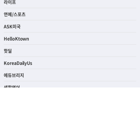
경제
라이프
연예/스포츠
ASK미국
HelloKtown
핫딜
KoreaDailyUs
에듀브리지
생활영어
업소록
의료관광
해피빌리지