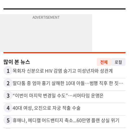
많이 본 뉴스
전체
로컬
1
목회자 신분으로 HIV 감염 숨기고 미성년자와 성관계
2
말다툼 중 엄마 흉기 살해한 10대 아들…범행 직후 한 짓 충격
3
“이번이 마지막 변경일 수도”…서머타임 운명은
4
40대 여성, 오진으로 자궁 적출 수술
5
휴매나, 메디캘 어드밴티지 축소...60만명 플랜 상실 위기