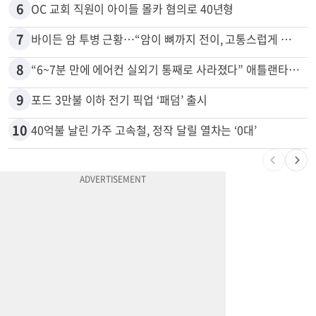
6
OC 교회 직원이 아이들 몰카 혐의로 40년형
7
바이든 암 투병 근황…“암이 뼈까지 전이, 고통스럽게 투병 중”
8
“6~7분 만에 에어컨 실외기 통째로 사라졌다” 애틀랜타서 실외기 도난 급증
9
포드 3만불 이하 전기 픽업 ‘패덤’ 출시
10
40억불 날린 가주 고속철, 정작 달릴 열차는 ‘0대’