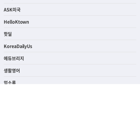
ASK미국
HelloKtown
핫딜
KoreaDailyUs
에듀브리지
생활영어
업소록
의료관광
해피빌리지
ABOUT
ADVERTISING
PRIVACY POLICY
TERMS OF SERVICE
윤리경영
고객센터
News Tips & Corrections
690 Wilshire Place Los Angeles, CA 90005
TEL. (213) 368-2500 FAX. (213) 389-6196