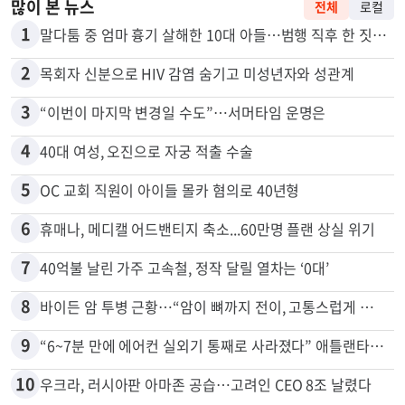
많이 본 뉴스
전체
로컬
1
말다툼 중 엄마 흉기 살해한 10대 아들…범행 직후 한 짓 충격
2
목회자 신분으로 HIV 감염 숨기고 미성년자와 성관계
3
“이번이 마지막 변경일 수도”…서머타임 운명은
4
40대 여성, 오진으로 자궁 적출 수술
5
OC 교회 직원이 아이들 몰카 혐의로 40년형
6
휴매나, 메디캘 어드밴티지 축소...60만명 플랜 상실 위기
7
40억불 날린 가주 고속철, 정작 달릴 열차는 ‘0대’
8
바이든 암 투병 근황…“암이 뼈까지 전이, 고통스럽게 투병 중”
9
“6~7분 만에 에어컨 실외기 통째로 사라졌다” 애틀랜타서 실외기 도난 급증
10
우크라, 러시아판 아마존 공습…고려인 CEO 8조 날렸다