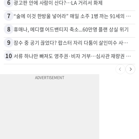
5
드라이브스루서 시작된 총격…인앤아웃 참사 영상 공개
6
광고판 안에 사람이 산다?…LA 거리서 화제
7
“술에 이것 한방울 넣어라” 매일 소주 1병 까는 91세의 철칙
8
휴매나, 메디캘 어드밴티지 축소...60만명 플랜 상실 위기
9
잠수 중 공기 끊었다? 랍스터 자리 다툼이 살인미수 사건으로
10
서류 하나만 빠져도 영주권·비자 거부…심사관 재량권 대폭 확대