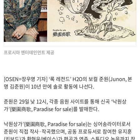
프로시마 엔터테인먼트 제공
[OSEN=장우영 기자] ‘록 레전드’ H2O의 보컬 준원(Junon, 본
명 김준원)이 10년 만에 솔로 활동에 나선다.
준원은 29일 낮 12시, 각종 음원 사이트를 통해 신곡 ‘낙원상
가’(樂園商歌, Paradise for sale)를 발매한다.
낙원상가’(樂園商歌, Paradise for sale)는 싱어송라이터로서
준원이 직접 작사·작곡했으며, 공동 프로듀서로 참여한 유지훈
(키보드)과 황현우(베이스)가 편곡과 연주, 스튜디오 녹음까지 작