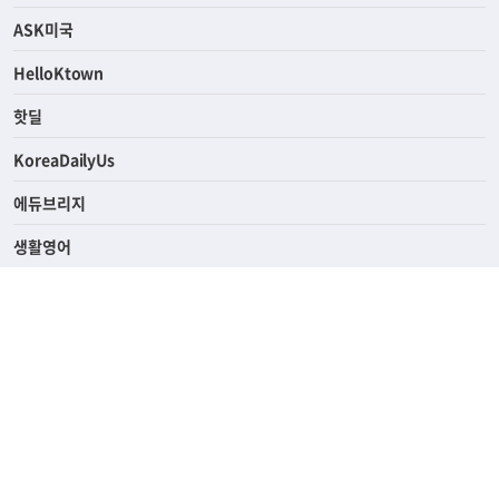
연예/스포츠
ASK미국
HelloKtown
핫딜
KoreaDailyUs
에듀브리지
생활영어
업소록
의료관광
해피빌리지
ABOUT
ADVERTISING
PRIVACY POLICY
TERMS OF SERVICE
윤리경영
고객센터
News Tips & Corrections