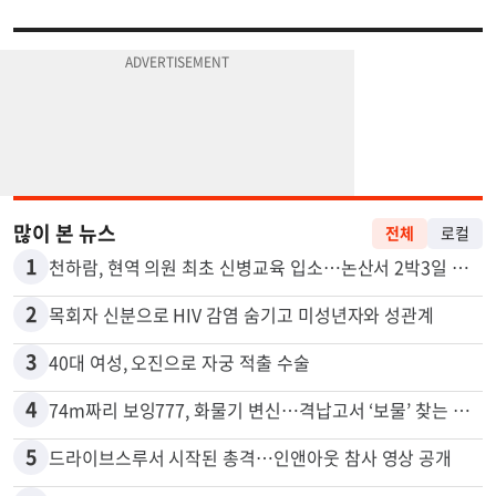
많이 본 뉴스
전체
로컬
1
천하람, 현역 의원 최초 신병교육 입소…논산서 2박3일 생활
2
목회자 신분으로 HIV 감염 숨기고 미성년자와 성관계
3
40대 여성, 오진으로 자궁 적출 수술
4
74m짜리 보잉777, 화물기 변신…격납고서 ‘보물’ 찾는 인천공항