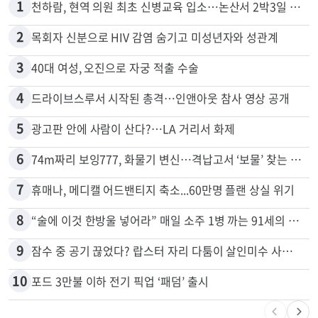
많이 본 뉴스
전체
로컬
1
천하람, 현역 의원 최초 신병교육 입소…논산서 2박3일 생활
2
목회자 신분으로 HIV 감염 숨기고 미성년자와 성관계
3
40대 여성, 오진으로 자궁 적출 수술
4
드라이브스루서 시작된 총격…인앤아웃 참사 영상 공개
5
광고판 안에 사람이 산다?…LA 거리서 화제
6
74m짜리 보잉777, 화물기 변신…격납고서 ‘보물’ 찾는 인천공항
7
휴매나, 메디캘 어드밴티지 축소...60만명 플랜 상실 위기
8
“술에 이것 한방울 넣어라” 매일 소주 1병 까는 91세의 철칙
9
잠수 중 공기 끊었다? 랍스터 자리 다툼이 살인미수 사건으로
10
포드 3만불 이하 전기 픽업 ‘패덤’ 출시