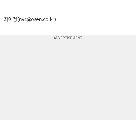
최이정(
nyc@osen.co.kr
)