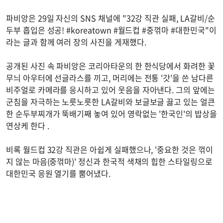
파비앙은 29일 자신의 SNS 채널에 "32강 직관 실패, LA갈비/순
두부 흡입은 성공! #koreatown #월드컵 #중꺾마 #대한민국"이
라는 글과 함께 여러 장의 사진을 게재했다.
공개된 사진 속 파비앙은 코리아타운의 한 한식당에서 화려한 꽃
무늬 아우터에 선글라스를 끼고, 머리에는 전통 '갓'을 쓴 남다른
비주얼로 카메라를 응시하고 있어 웃음을 자아낸다. 그의 앞에는
군침을 자극하는 노릇노릇한 LA갈비와 보글보글 끓고 있는 얼큰
한 순두부찌개가 뚝배기째 놓여 있어 영락없는 '한국인'의 밥상을
연상케 한다 .
비록 월드컵 32강 직관은 아쉽게 실패했으나, '중요한 것은 꺾이
지 않는 마음(중꺾마)' 정신과 한국적 색채의 힙한 스타일링으로
대한민국 응원 열기를 뿜어냈다.