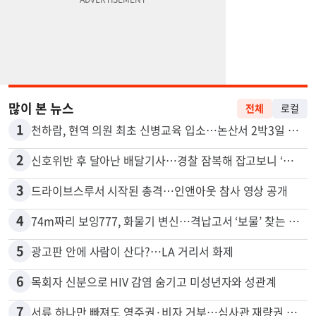
많이 본 뉴스
전체
로컬
1
천하람, 현역 의원 최초 신병교육 입소…논산서 2박3일 생활
2
신호위반 후 달아난 배달기사…경찰 잠복해 잡고보니 ‘반전’
3
드라이브스루서 시작된 총격…인앤아웃 참사 영상 공개
4
74m짜리 보잉777, 화물기 변신…격납고서 ‘보물’ 찾는 인천공항
5
광고판 안에 사람이 산다?…LA 거리서 화제
6
목회자 신분으로 HIV 감염 숨기고 미성년자와 성관계
7
서류 하나만 빠져도 영주권·비자 거부…심사관 재량권 대폭 확대