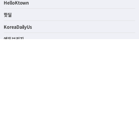
HelloKtown
핫딜
KoreaDailyUs
에듀브리지
생활영어
업소록
의료관광
해피빌리지
ABOUT
ADVERTISING
PRIVACY POLICY
TERMS OF SERVICE
윤리경영
고객센터
News Tips & Corrections
690 Wilshire Place Los Angeles, CA 90005
TEL. (213) 368-2500 FAX. (213) 389-6196
© Joongangilbo USA. All Rights Reserved.