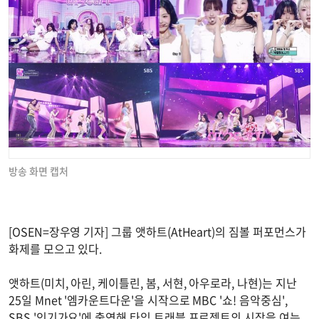
방송 화면 캡처
[OSEN=장우영 기자] 그룹 앳하트(AtHeart)의 짐볼 퍼포먼스가
화제를 모으고 있다.
앳하트(미치, 아린, 케이틀린, 봄, 서현, 아우로라, 나현)는 지난
25일 Mnet '엠카운트다운'을 시작으로 MBC '쇼! 음악중심',
SBS '인기가요'에 출연해 타임 트래블 프로젝트의 시작을 여는