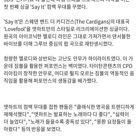
첫 번째 싱글 'Say It' 컴백 무대를 꾸몄다.
'Say It'은 스웨덴 밴드 더 카디건스(The Cardigans)의 대표곡
'Lovefool'을 앳하트만의 스타일로 리크리에이션한 싱글이다.
원곡의 아이코닉한 멜로디 라인은 그대로 가져가면서 댄서블한
바이브를 더해 그루브 중심의 팝 곡으로 재탄생시켰다.
청량한 멜로디와 상반되는 고난도 안무가 하이라이트였다. 이 가
운데 짐볼을 활용한 퍼포먼스는 백미였다. 타이탄콘텐츠의 CPO
리아킴이 창작한 안무로, 어디로 튈지 모르는 짐볼의 역동적인 움
직임을 활용해 퍼포먼스의 생동감을 배가했다.
앳하트의 컴백 무대를 접한 팬들은 "클래식한 명곡을 트렌디하게
재해석했다", "앳하트는 발표하는 노래마다 다 좋다", "실력이
더 늘었다", "노래가 들을수록 중독성 있다", "몽환 요정들이 돌
아왔다" 등의 반응을 보였다.