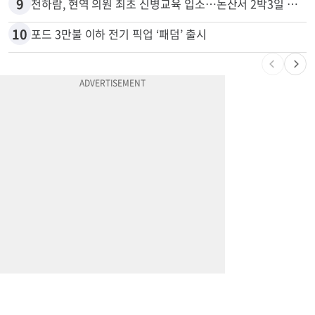
9
천하람, 현역 의원 최초 신병교육 입소…논산서 2박3일 생활
10
포드 3만불 이하 전기 픽업 ‘패덤’ 출시