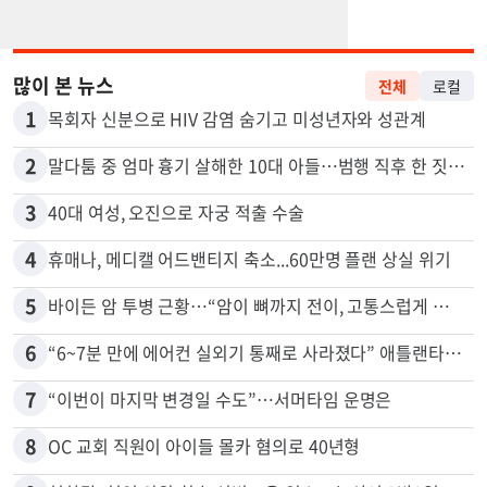
많이 본 뉴스
전체
로컬
1
목회자 신분으로 HIV 감염 숨기고 미성년자와 성관계
2
말다툼 중 엄마 흉기 살해한 10대 아들…범행 직후 한 짓 충격
3
40대 여성, 오진으로 자궁 적출 수술
4
휴매나, 메디캘 어드밴티지 축소...60만명 플랜 상실 위기
5
바이든 암 투병 근황…“암이 뼈까지 전이, 고통스럽게 투병 중”
6
“6~7분 만에 에어컨 실외기 통째로 사라졌다” 애틀랜타서 실외기 도난 급증
7
“이번이 마지막 변경일 수도”…서머타임 운명은
8
OC 교회 직원이 아이들 몰카 혐의로 40년형