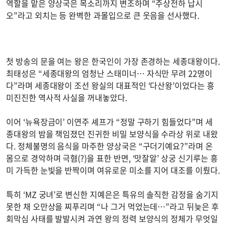
역할을 맡은 양상국은 목소리까지 변조하며 “주상전하 납시
오”라고 외치는 등 완벽한 과몰입으로 큰 웃음을 선사했다.
첫 방송의 문을 여는 왕은 한국인이 가장 존경하는 세종대왕이다.
최태성은 “세종대왕의 엄청난 스태미너… 자식만 무려 22명이
다”라며 세종대왕이 조선 왕실의 대표적인 ‘다산왕’이었다는 흥
미진진한 역사적 사실을 꺼내놓았다.
이어 ‘뉴욕장금이’ 이연주 셰프가 “정말 구하기 힘들었다”며 세
종대왕의 밤을 책임졌던 진귀한 비밀 보양식을 수라상 위로 내왔
다. 정체불명의 음식을 마주한 양상국은 “구더기예요?”라며 온
몸으로 경악하며 극혐(?)을 표한 반면, ‘맛잘알’ 상궁 신기루는 흥
미 가득한 눈빛을 반짝이며 여유로운 미소를 지어 대조를 이뤘다.
특히 ‘MZ 궁녀’로 변신한 지예은은 특유의 솔직한 감정을 숨기지
못한 채 오만상을 찌푸리며 “나 그거 먹었는데…”라고 뒤늦은 후
회막심 사태를 발발시켜 과연 왕의 정력 보양식의 정체가 무엇일