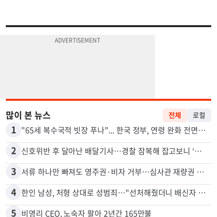
많이 본 뉴스
전체
로컬
1
"65세 복수국적 빗장 푸나"... 한국 정부, 연령 완화 전면 추진
2
신호위반 후 달아난 배달기사…경찰 잠복해 잡고보니 ‘반전’
3
서류 하나만 빠져도 영주권·비자 거부…심사관 재량권 대폭 확대
4
한인 남성, 처형 상대로 성범죄…"선처해줬더니 배신자 취급"