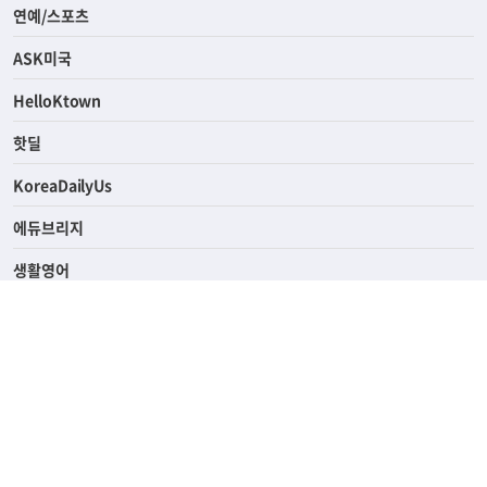
라이프
연예/스포츠
ASK미국
HelloKtown
핫딜
KoreaDailyUs
에듀브리지
생활영어
업소록
의료관광
해피빌리지
ABOUT
ADVERTISING
PRIVACY POLICY
TERMS OF SERVICE
윤리경영
고객센터