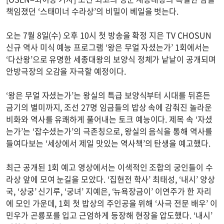
책임졌던 ‘스태미너 수라상’의 비밀이 베일을 벗는다.
오는 7월 8일(수) 오후 10시 첫 방송을 확정 지은 TV CHOSUN
신규 역사 미식 예능 프로그램 ‘왕은 무얼 자셨는가’ 1회에서는
‘다산왕’으로 유명한 세종대왕의 보양식 정체가 낱낱이 공개되며
안방극장의 오감을 자극할 예정이다.
‘왕은 무얼 자셨는가’는 왕실의 특급 보양식부터 시대를 뒤흔든
금기의 별미까지, 조선 27명 임금들의 밥상 속에 감춰진 놀라운
비화와 역사를 유쾌하게 풀어내는 토크 예능이다. 제목 속 ‘자셨
는가’는 ‘잡수셨는가’의 극존칭으로, 왕실의 음식을 통해 역사를
들여다보는 ‘세상에서 제일 맛있는 역사책’의 탄생을 예고했다.
최근 공개된 1회 예고 영상에서는 이색적인 조합의 궁인들이 수
라상 앞에 모여 눈길을 모았다. ‘집현전 학사’ 최태성, ‘내시’ 양상
국, ‘상궁’ 신기루, ‘궁녀’ 지예은, ‘뉴욕장금이’ 이연주가 한 자리
에 모인 가운데, 1회 첫 밥상의 주인공을 위해 ‘사극 전문 배우’ 이
민우가 곤룡포를 입고 근엄하게 등장해 현장을 압도했다. ‘내시’