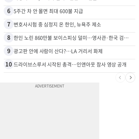
5
비영리 CEO, 노숙자 팔아 2년간 165만불
6
5주간 차 안 몰면 최대 600불 지급
7
변호사시험 중 심정지 온 한인, 뉴욕주 제소
8
한인 노린 860만불 보이스피싱 덜미…영사관·한국 검찰 사칭
9
광고판 안에 사람이 산다?…LA 거리서 화제
10
드라이브스루서 시작된 총격…인앤아웃 참사 영상 공개