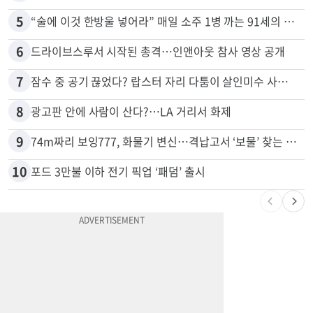
5
“술에 이것 한방울 넣어라” 매일 소주 1병 까는 91세의 철칙
6
드라이브스루서 시작된 총격…인앤아웃 참사 영상 공개
7
잠수 중 공기 끊었다? 랍스터 자리 다툼이 살인미수 사건으로
8
광고판 안에 사람이 산다?…LA 거리서 화제
9
74m짜리 보잉777, 화물기 변신…격납고서 ‘보물’ 찾는 인천공항
10
포드 3만불 이하 전기 픽업 ‘패덤’ 출시