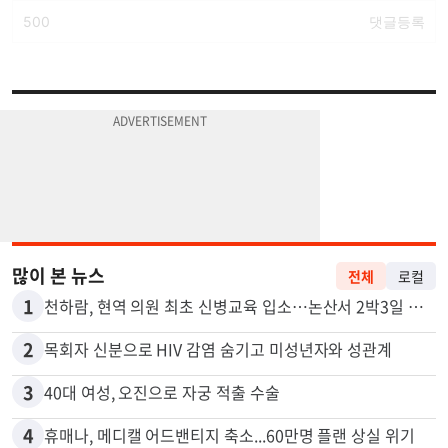
많이 본 뉴스
전체
로컬
1
천하람, 현역 의원 최초 신병교육 입소…논산서 2박3일 생활
2
목회자 신분으로 HIV 감염 숨기고 미성년자와 성관계
3
40대 여성, 오진으로 자궁 적출 수술
4
휴매나, 메디캘 어드밴티지 축소...60만명 플랜 상실 위기