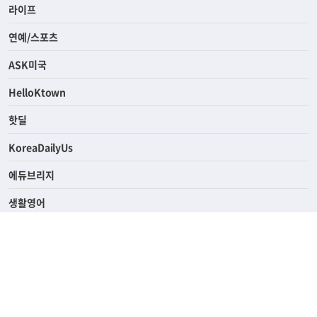
라이프
연예/스포츠
ASK미국
HelloKtown
핫딜
KoreaDailyUs
에듀브리지
생활영어
업소록
의료관광
해피빌리지
ABOUT
ADVERTISING
PRIVACY POLICY
TERMS OF SERVICE
윤리경영
고객센터