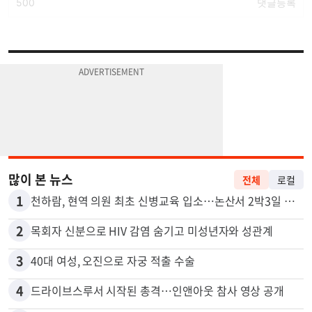
많이 본 뉴스
전체
로컬
1
천하람, 현역 의원 최초 신병교육 입소…논산서 2박3일 생활
2
목회자 신분으로 HIV 감염 숨기고 미성년자와 성관계
3
40대 여성, 오진으로 자궁 적출 수술
4
드라이브스루서 시작된 총격…인앤아웃 참사 영상 공개