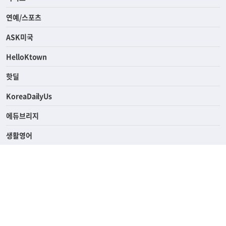
연예/스포츠
ASK미국
HelloKtown
핫딜
KoreaDailyUs
에듀브리지
생활영어
업소록
의료관광
해피빌리지
ABOUT
ADVERTISING
PRIVACY POLICY
TERMS OF SERVICE
윤리경영
고객센터
News Tips & Corrections