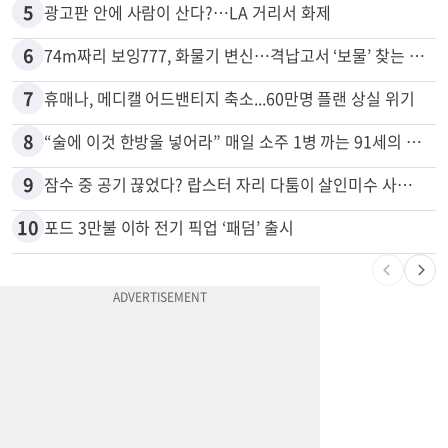
5
광고판 안에 사람이 산다?…LA 거리서 화제
6
74m짜리 보잉777, 화물기 변신…격납고서 ‘보물’ 찾는 인천공항
7
휴매나, 메디캘 어드밴티지 축소...60만명 플랜 상실 위기
8
“술에 이것 한방울 넣어라” 매일 소주 1병 까는 91세의 철칙
9
잠수 중 공기 끊었다? 랍스터 자리 다툼이 살인미수 사건으로
10
포드 3만불 이하 전기 픽업 ‘패덤’ 출시