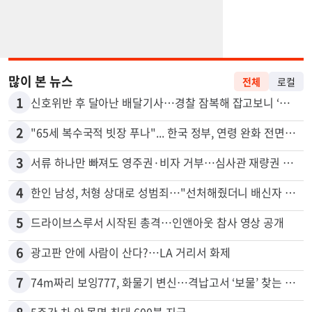
많이 본 뉴스
전체
로컬
1
신호위반 후 달아난 배달기사…경찰 잠복해 잡고보니 ‘반전’
2
"65세 복수국적 빗장 푸나"... 한국 정부, 연령 완화 전면 추진
3
서류 하나만 빠져도 영주권·비자 거부…심사관 재량권 대폭 확대
4
한인 남성, 처형 상대로 성범죄…"선처해줬더니 배신자 취급"
5
드라이브스루서 시작된 총격…인앤아웃 참사 영상 공개
6
광고판 안에 사람이 산다?…LA 거리서 화제