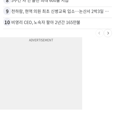
7
74m짜리 보잉777, 화물기 변신…격납고서 ‘보물’ 찾는 인천공항
8
5주간 차 안 몰면 최대 600불 지급
9
천하람, 현역 의원 최초 신병교육 입소…논산서 2박3일 생활
10
비영리 CEO, 노숙자 팔아 2년간 165만불