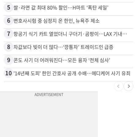
5
쌀·라면 값 최대 80% 할인…H마트 ‘폭탄 세일’
6
변호사시험 중 심정지 온 한인, 뉴욕주 제소
7
항공기 식기 카트 열었더니 구더기·곰팡이…LAX 기내식 업체 논란
8
차값보다 빚이 더 많다…‘깡통차’ 트레이드인 급증
9
콘도 사기 더 어려워진다…모든 융자 ‘전체 심사’
10
'14년째 도피' 한인 간호사 공개 수배…메디케어 사기 유죄