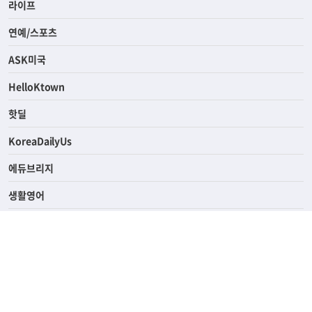
라이프
연예/스포츠
ASK미국
HelloKtown
핫딜
KoreaDailyUs
에듀브리지
생활영어
업소록
의료관광
해피빌리지
ABOUT
ADVERTISING
PRIVACY POLICY
TERMS OF SERVICE
윤리경영
고객센터
News Tips & Corrections