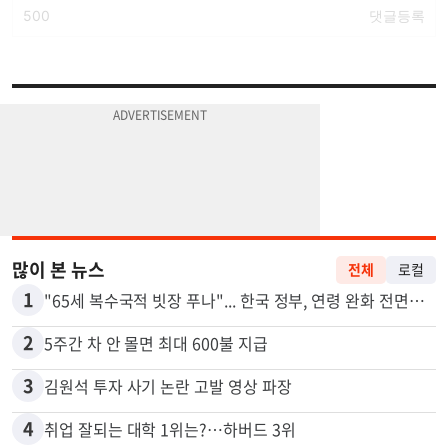
많이 본 뉴스
전체
로컬
1
"65세 복수국적 빗장 푸나"... 한국 정부, 연령 완화 전면 추진
2
5주간 차 안 몰면 최대 600불 지급
3
김원석 투자 사기 논란 고발 영상 파장
4
취업 잘되는 대학 1위는?…하버드 3위