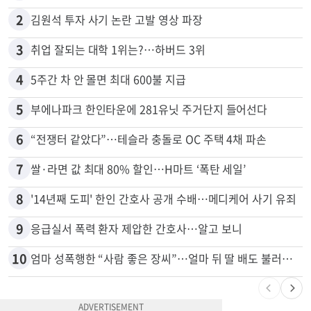
많이 본 뉴스
전체
로컬
1
“로또, 이 번호 찍지 마라” 물리학자의 당첨금 높이는 비밀
2
김원석 투자 사기 논란 고발 영상 파장
3
취업 잘되는 대학 1위는?…하버드 3위
4
5주간 차 안 몰면 최대 600불 지급
5
부에나파크 한인타운에 281유닛 주거단지 들어선다
6
“전쟁터 같았다”…테슬라 충돌로 OC 주택 4채 파손
7
쌀·라면 값 최대 80% 할인…H마트 ‘폭탄 세일’
8
'14년째 도피' 한인 간호사 공개 수배…메디케어 사기 유죄
9
응급실서 폭력 환자 제압한 간호사…알고 보니
10
엄마 성폭행한 “사람 좋은 장씨”…얼마 뒤 딸 배도 불러왔다