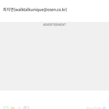
최지연(
walktalkunique@osen.co.kr
)