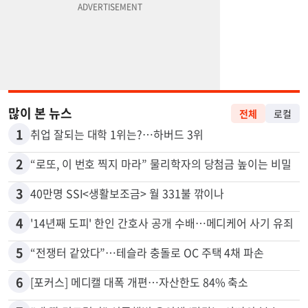
많이 본 뉴스
전체
로컬
1
취업 잘되는 대학 1위는?…하버드 3위
2
“로또, 이 번호 찍지 마라” 물리학자의 당첨금 높이는 비밀
3
40만명 SSI<생활보조금> 월 331불 깎이나
4
'14년째 도피' 한인 간호사 공개 수배…메디케어 사기 유죄
5
“전쟁터 같았다”…테슬라 충돌로 OC 주택 4채 파손
6
[포커스] 메디캘 대폭 개편…자산한도 84% 축소