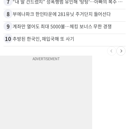
7
“내 딸 건드렸지” 성폭행범 유인해 ‘탕탕’…아빠의 복수 결말
8
부에나파크 한인타운에 281유닛 주거단지 들어선다
9
계좌만 열어도 최대 5000불…체킹 보너스 무한 경쟁
10
추방된 한국인, 재입국해 또 사기