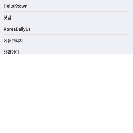
HelloKtown
핫딜
KoreaDailyUs
에듀브리지
생활영어
업소록
의료관광
해피빌리지
ABOUT
ADVERTISING
PRIVACY POLICY
TERMS OF SERVICE
윤리경영
고객센터
News Tips & Corrections
690 Wilshire Place Los Angeles, CA 90005
TEL. (213) 368-2500 FAX. (213) 389-6196
© Joongangilbo USA. All Rights Reserved.