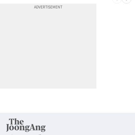
10
변호사시험 중 심정지 온 한인, 뉴욕주 제소