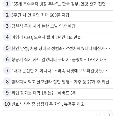
많이 본 뉴스
전체
로컬
1
"65세 복수국적 빗장 푸나"... 한국 정부, 연령 완화 전면 추진
2
5주간 차 안 몰면 최대 600불 지급
3
김원석 투자 사기 논란 고발 영상 파장
4
비영리 CEO, 노숙자 팔아 2년간 165만불
5
한인 남성, 처형 상대로 성범죄…"선처해줬더니 배신자 취급"
6
항공기 식기 카트 열었더니 구더기·곰팡이…LAX 기내식 업체 논란
7
“내가 운전한 게 아니다”…과속 티켓에 오토파일럿 탓한 운전자
8
할라피뇨 먹고 살모넬라 집단 발병…가주 등 27개 주 확산
9
취업 잘되는 대학 1위는?…하버드 3위