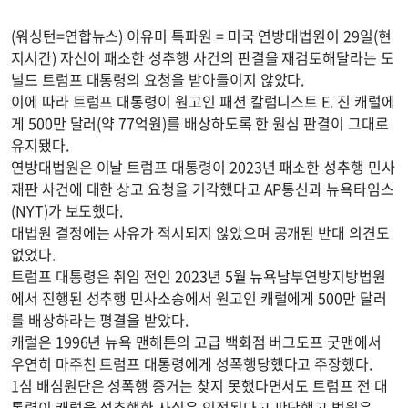
(워싱턴=연합뉴스) 이유미 특파원 = 미국 연방대법원이 29일(현
지시간) 자신이 패소한 성추행 사건의 판결을 재검토해달라는 도
널드 트럼프 대통령의 요청을 받아들이지 않았다.
이에 따라 트럼프 대통령이 원고인 패션 칼럼니스트 E. 진 캐럴에
게 500만 달러(약 77억원)를 배상하도록 한 원심 판결이 그대로
유지됐다.
연방대법원은 이날 트럼프 대통령이 2023년 패소한 성추행 민사
재판 사건에 대한 상고 요청을 기각했다고 AP통신과 뉴욕타임스
(NYT)가 보도했다.
대법원 결정에는 사유가 적시되지 않았으며 공개된 반대 의견도
없었다.
트럼프 대통령은 취임 전인 2023년 5월 뉴욕남부연방지방법원
에서 진행된 성추행 민사소송에서 원고인 캐럴에게 500만 달러
를 배상하라는 평결을 받았다.
캐럴은 1996년 뉴욕 맨해튼의 고급 백화점 버그도프 굿맨에서
우연히 마주친 트럼프 대통령에게 성폭행당했다고 주장했다.
1심 배심원단은 성폭행 증거는 찾지 못했다면서도 트럼프 전 대
통령이 캐럴을 성추행한 사실은 인정된다고 판단했고 법원은