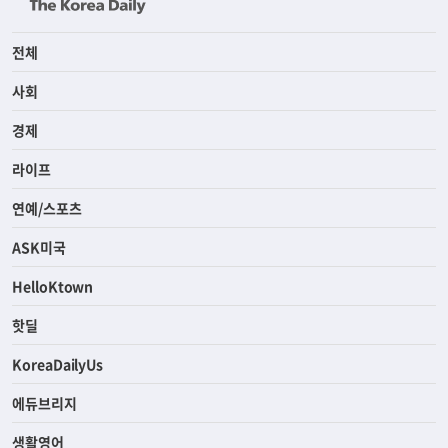
전체
사회
경제
라이프
연예/스포츠
ASK미국
HelloKtown
핫딜
KoreaDailyUs