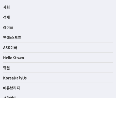
전체
사회
경제
라이프
연예/스포츠
ASK미국
HelloKtown
핫딜
KoreaDailyUs
에듀브리지
생활영어