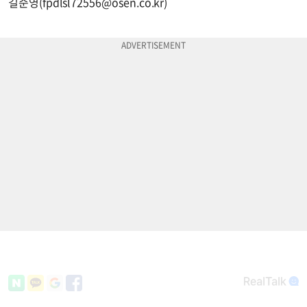
길준영(
fpdlsl72556@osen.co.kr
)