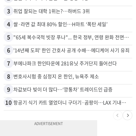
2
김원석 투자 사기 논란 고발 영상 파장
3
취업 잘되는 대학 1위는?…하버드 3위
4
쌀·라면 값 최대 80% 할인…H마트 ‘폭탄 세일’
5
"65세 복수국적 빗장 푸나"... 한국 정부, 연령 완화 전면 추진
6
'14년째 도피' 한인 간호사 공개 수배…메디케어 사기 유죄
7
부에나파크 한인타운에 281유닛 주거단지 들어선다
8
변호사시험 중 심정지 온 한인, 뉴욕주 제소
9
차값보다 빚이 더 많다…‘깡통차’ 트레이드인 급증
10
항공기 식기 카트 열었더니 구더기·곰팡이…LAX 기내식 업체 논란