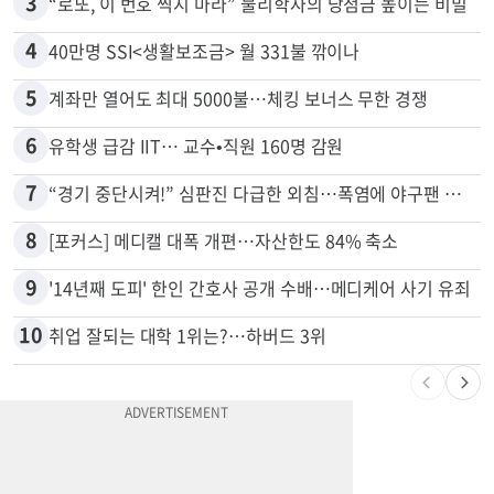
2
9000채 파괴한 이튼 산불, 공식 원인 밝혀졌다
3
“로또, 이 번호 찍지 마라” 물리학자의 당첨금 높이는 비밀
4
40만명 SSI<생활보조금> 월 331불 깎이나
5
계좌만 열어도 최대 5000불…체킹 보너스 무한 경쟁
6
유학생 급감 IIT… 교수•직원 160명 감원
7
“경기 중단시켜!” 심판진 다급한 외침…폭염에 야구팬 쓰러졌다
8
[포커스] 메디캘 대폭 개편…자산한도 84% 축소
9
'14년째 도피' 한인 간호사 공개 수배…메디케어 사기 유죄
10
취업 잘되는 대학 1위는?…하버드 3위