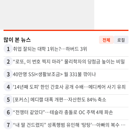
많이 본 뉴스
전체
로컬
1
취업 잘되는 대학 1위는?…하버드 3위
2
“로또, 이 번호 찍지 마라” 물리학자의 당첨금 높이는 비밀
3
40만명 SSI<생활보조금> 월 331불 깎이나
4
'14년째 도피' 한인 간호사 공개 수배…메디케어 사기 유죄
5
[포커스] 메디캘 대폭 개편…자산한도 84% 축소
6
“전쟁터 같았다”…테슬라 충돌로 OC 주택 4채 파손
7
“내 딸 건드렸지” 성폭행범 유인해 ‘탕탕’…아빠의 복수 결말