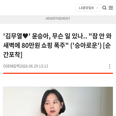
'김무열♥' 윤승아, 무슨 일 있나.. "잠 안 와
새벽에 80만원 쇼핑 폭주" ('승아로운') [순
간포착]
OSEN
2026.06.29 13:12