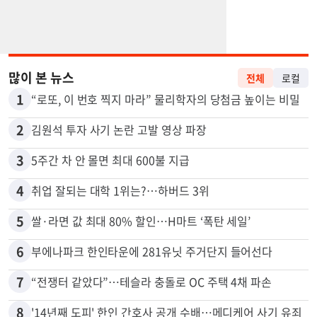
많이 본 뉴스
전체
로컬
1
“로또, 이 번호 찍지 마라” 물리학자의 당첨금 높이는 비밀
2
김원석 투자 사기 논란 고발 영상 파장
3
5주간 차 안 몰면 최대 600불 지급
4
취업 잘되는 대학 1위는?…하버드 3위
5
쌀·라면 값 최대 80% 할인…H마트 ‘폭탄 세일’
6
부에나파크 한인타운에 281유닛 주거단지 들어선다
7
“전쟁터 같았다”…테슬라 충돌로 OC 주택 4채 파손
8
'14년째 도피' 한인 간호사 공개 수배…메디케어 사기 유죄