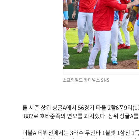
스프링필드 카디널스 SNS
올 시즌 상위 싱글A에서 56경기 타율 2할6푼9리(19
.882로 호타준족의 면모를 과시했다. 상위 싱글A를
더블A 데뷔전에서는 3타수 무안타 1볼넷 1삼진 1