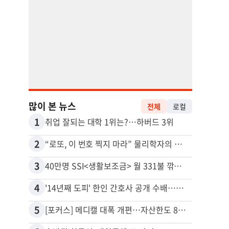
많이 본 뉴스
전체
로컬
1
11
취업 잘되는 대학 1위는?…하버드 3위
2
12
“로또, 이 번호 찍지 마라” 물리학자의 당첨금 높이는 비밀
3
13
40만명 SSI<생활보조금> 월 331불 깎이나
4
14
'14년째 도피' 한인 간호사 공개 수배…메디케어 사기 유죄
5
15
[포커스] 메디캘 대폭 개편…자산한도 84% 축소