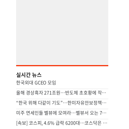
실시간 뉴스
한국외대 GCEO 모임
올해 경상흑자 271조원…반도체 초호황에 작년 상반기 4배
“한국 위해 다같이 기도”…한미자유안보정책센터 LA
미주 연세인들 벨뷰에 모여라…벨뷰서 오는 7일부터 나흘간
[속보] 코스피, 4.6% 급락 6200대…코스닥은 0.3% 상승