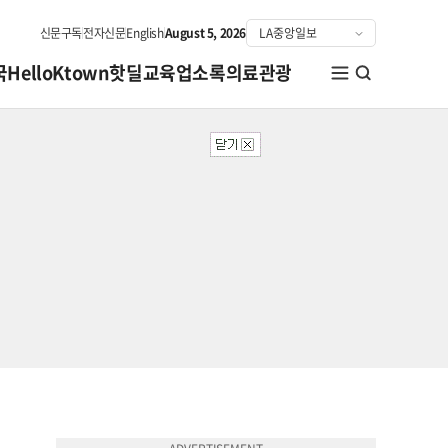
신문구독
전자신문
English
August 5, 2026
국
HelloKtown
핫딜
교육
업소록
의료관광