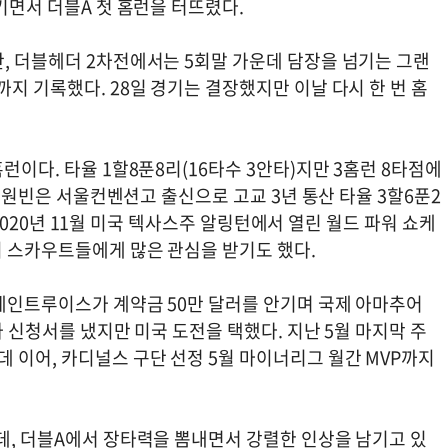
키면서 더블A 첫 홈런을 터뜨렸다.
만, 더블헤더 2차전에서는 5회말 가운데 담장을 넘기는 그랜
까지 기록했다. 28일 경기는 결장했지만 이날 다시 한 번 홈
런이다. 타율 1할8푼8리(16타수 3안타)지만 3홈런 8타점에
. 조원빈은 서울컨벤션고 출신으로 고교 3년 통산 타율 3할6푼2
, 2020년 11월 미국 텍사스주 알링턴에서 열린 월드 파워 쇼케
지 스카우트들에게 많은 관심을 받기도 했다.
 세인트루이스가 계약금 50만 달러를 안기며 국제 아마추어
가 신청서를 냈지만 미국 도전을 택했다. 지난 5월 마지막 주
 이어, 카디널스 구단 선정 5월 마이너리그 월간 MVP까지
데, 더블A에서 장타력을 뽐내면서 강렬한 인상을 남기고 있