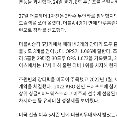
본능을 과시했다. 24일 경기, 8회 투런포를 폭발시
27일 더블헤더 1차전은 3타수 무안타로 침묵했지
드슬램을 쏘아 올렸다. 더블A 4경기 만에 만루홈런
런으로 장타를 신고했다.
더블A 승격 5경기에서 때려낸 3개의 안타가 모두 홈
볼넷도 3개를 얻어냈다. OPS가 1.066에 달한다
리 5홈런 29타점 30도루 OPS 1.073을 기록했고
이스에서는 17세 이하 홈런 더비 1위를 차지해 현
조원빈의 장타력을 미국이 주목했고 2022년 1월,
계약을 체결했다. 2022 KBO 신인 드래프트에 참
상위 싱글A 미드웨스트리그 이주의 선수에 선정된 데
차지하는 등 유의미한 성장세를 보여줬다.
미국 진출 이후 5시즌 만에 더블A 무대까지 밟았는