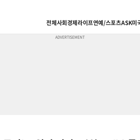
전체
사회
경제
라이프
연예/스포츠
ASK미