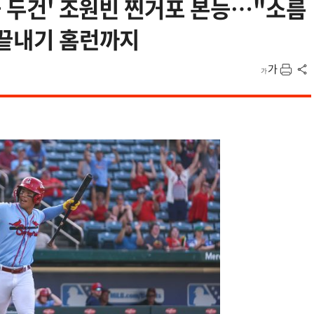
극 두건' 조원빈 찐거포 본능…"소름
 끝내기 홈런까지