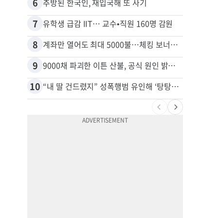
6
16
추방된 한국인, 재입국해 또 사기
7
17
유학생 급감 IIT… 교수•직원 160명 감원
8
18
계좌만 열어도 최대 5000불…체킹 보너스 무한 경쟁
9
19
9000채 파괴한 이튼 산불, 공식 원인 밝혀졌다
10
20
“내 딸 건드렸지” 성폭행범 유인해 ‘탕탕’…아빠의 복수 결말