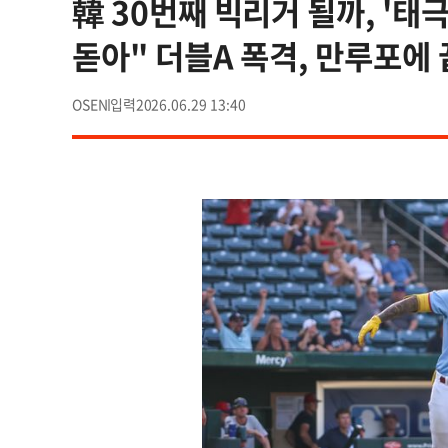
韓 30번째 빅리거 될까, '태
돋아" 더블A 폭격, 만루포에
OSEN
2026.06.29 13:40