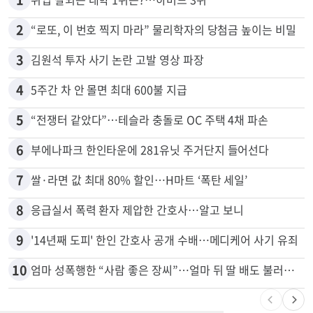
2
“로또, 이 번호 찍지 마라” 물리학자의 당첨금 높이는 비밀
3
김원석 투자 사기 논란 고발 영상 파장
4
5주간 차 안 몰면 최대 600불 지급
5
“전쟁터 같았다”…테슬라 충돌로 OC 주택 4채 파손
6
부에나파크 한인타운에 281유닛 주거단지 들어선다
7
쌀·라면 값 최대 80% 할인…H마트 ‘폭탄 세일’
8
응급실서 폭력 환자 제압한 간호사…알고 보니
9
'14년째 도피' 한인 간호사 공개 수배…메디케어 사기 유죄
10
엄마 성폭행한 “사람 좋은 장씨”…얼마 뒤 딸 배도 불러왔다