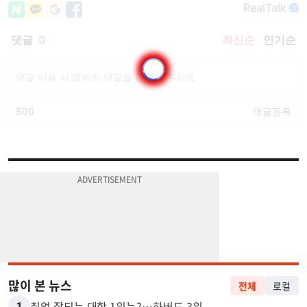
많이 본 뉴스
전체
로컬
1
취업 잘되는 대학 1위는?…하버드 3위