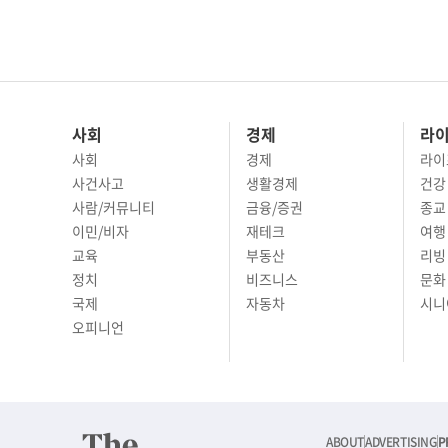
사회
경제
라
사회
경제
라이
사건사고
생활경제
건강
사람/커뮤니티
금융/증권
종교
이민/비자
재테크
여행 
교육
부동산
리빙
정치
비즈니스
문화 
국제
자동차
시니
오피니언
ABOUT
ADVERTISING
P