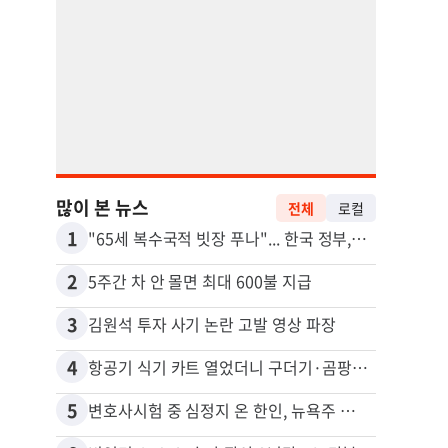
많이 본 뉴스
전체
로컬
1
11
"65세 복수국적 빗장 푸나"... 한국 정부, 연령 완화 전면 추진
2
12
5주간 차 안 몰면 최대 600불 지급
3
13
김원석 투자 사기 논란 고발 영상 파장
4
14
항공기 식기 카트 열었더니 구더기·곰팡이…LAX 기내식 업체 논란
5
15
변호사시험 중 심정지 온 한인, 뉴욕주 제소