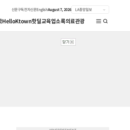
신문구독
전자신문
English
August 7, 2026
국
HelloKtown
핫딜
교육
업소록
의료관광