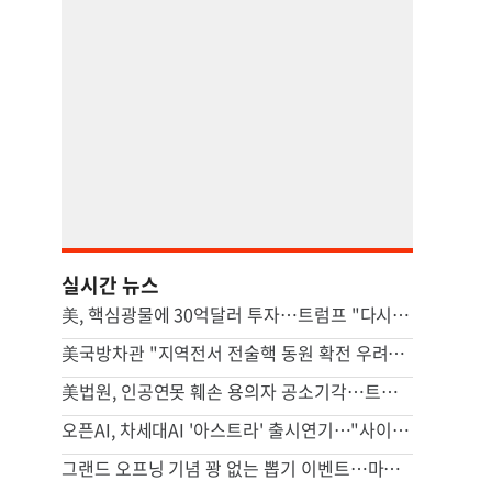
실시간 뉴스
美, 핵심광물에 30억달러 투자…트럼프 "다시는 中 의존 않도록"
美국방차관 "지역전서 전술핵 동원 확전 우려…합리적 핵옵션 필요"
美법원, 인공연못 훼손 용의자 공소기각…트럼프는 "재고해야"(종합)
오픈AI, 차세대AI '아스트라' 출시연기…"사이버공격 위험 우려"
그랜드 오프닝 기념 꽝 없는 뽑기 이벤트…마루가메 우동 오픈