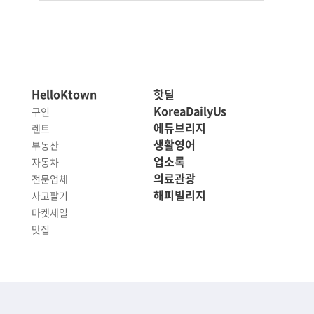
HelloKtown
핫딜
KoreaDailyUs
구인
에듀브리지
렌트
생활영어
부동산
업소록
자동차
의료관광
전문업체
해피빌리지
사고팔기
마켓세일
맛집