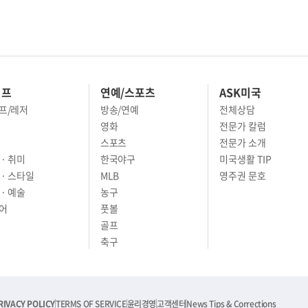
이프
연예/스포츠
ASK미국
프/레저
방송/연예
전체상담
영화
전문가 칼럼
스포츠
전문가 소개
· 취미
한국야구
미국생활 TIP
 · 스타일
MLB
영주권 문호
· 예술
농구
어
풋볼
골프
축구
RIVACY POLICY
TERMS OF SERVICE
윤리경영
고객센터
News Tips & Corrections