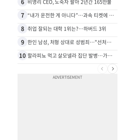
6
16
비영리 CEO, 노숙자 팔아 2년간 165만불
7
17
“내가 운전한 게 아니다”…과속 티켓에 오토파일럿 탓한 운전자
8
18
취업 잘되는 대학 1위는?…하버드 3위
9
19
한인 남성, 처형 상대로 성범죄…"선처해줬더니 배신자 취급"
10
20
할라피뇨 먹고 살모넬라 집단 발병…가주 등 27개 주 확산