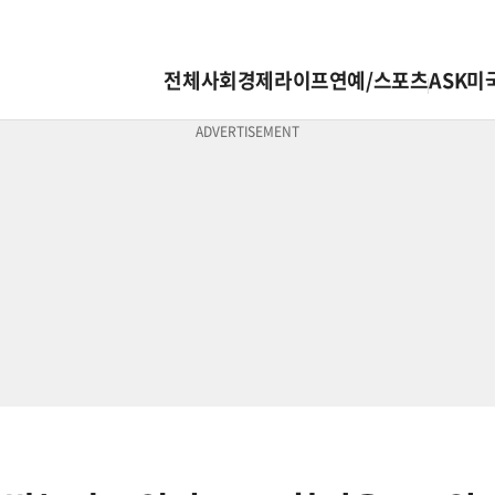
전체
사회
경제
라이프
연예/스포츠
ASK미