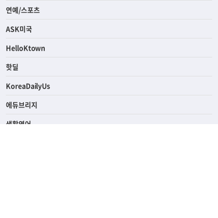
라이프
연예/스포츠
ASK미국
HelloKtown
핫딜
KoreaDailyUs
에듀브리지
생활영어
업소록
의료관광
해피빌리지