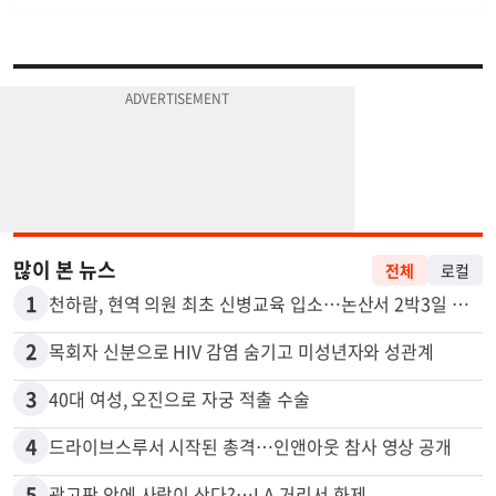
많이 본 뉴스
전체
로컬
1
천하람, 현역 의원 최초 신병교육 입소…논산서 2박3일 생활
2
목회자 신분으로 HIV 감염 숨기고 미성년자와 성관계
3
40대 여성, 오진으로 자궁 적출 수술