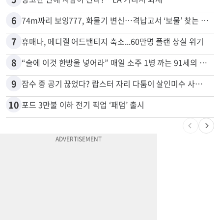
4
드라이브스루서 시작된 총격…인앤아웃 참사 영상 공개
5
광고판 안에 사람이 산다?…LA 거리서 화제
6
74m짜리 보잉777, 화물기 변신…격납고서 ‘보물’ 찾는 인천공항
7
휴매나, 메디캘 어드밴티지 축소...60만명 플랜 상실 위기
8
“술에 이것 한방울 넣어라” 매일 소주 1병 까는 91세의 철칙
9
잠수 중 공기 끊었다? 랍스터 자리 다툼이 살인미수 사건으로
10
포드 3만불 이하 전기 픽업 ‘패덤’ 출시