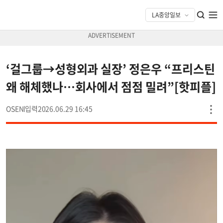
‘걸그룹→성형외과 실장’ 정은우 “프리스틴
왜 해체했나…회사에서 점점 밀려”[핫피플]
OSEN
2026.06.29 16:45