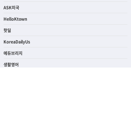
연예/스포츠
ASK미국
HelloKtown
핫딜
KoreaDailyUs
에듀브리지
생활영어
업소록
의료관광
해피빌리지
ABOUT
ADVERTISING
PRIVACY POLICY
TERMS OF SERVICE
윤리경영
고객센터
News Tips & Corrections