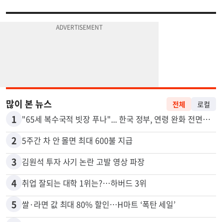
많이 본 뉴스
전체
로컬
1
"65세 복수국적 빗장 푸나"... 한국 정부, 연령 완화 전면 추진
2
5주간 차 안 몰면 최대 600불 지급
3
김원석 투자 사기 논란 고발 영상 파장
4
취업 잘되는 대학 1위는?…하버드 3위