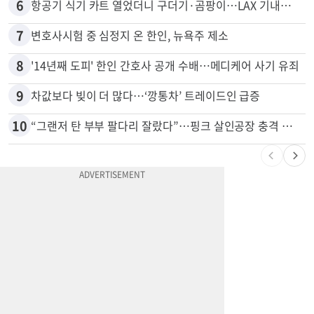
5
쌀·라면 값 최대 80% 할인…H마트 ‘폭탄 세일’
6
항공기 식기 카트 열었더니 구더기·곰팡이…LAX 기내식 업체 논란
7
변호사시험 중 심정지 온 한인, 뉴욕주 제소
8
'14년째 도피' 한인 간호사 공개 수배…메디케어 사기 유죄
9
차값보다 빚이 더 많다…‘깡통차’ 트레이드인 급증
10
“그랜저 탄 부부 팔다리 잘랐다”…핑크 살인공장 충격 실체