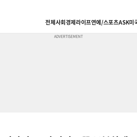
전체
사회
경제
라이프
연예/스포츠
ASK미