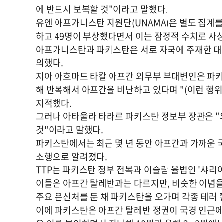
에 반드시 보복할 것"이라고 말했다.
유엔 아프가니스탄 지원단(UNAMA)은 별도 집계를
하고 49명이 부상했다면서 이는 잠정적 수치로 사상
아프가니스탄과 파키스탄은 서로 자국에 주재한 대
의했다.
지아 아흐마드 타칼 아프간 외무부 부대변인은 파키
해 반복해서 아프간을 비난하고 있다며 "(이런 행
지적했다.
그러나 아타울라 타라르 파키스탄 정보부 장관은 "
것"이라고 말했다.
파키스탄에서는 최근 몇 년 동안 아프간과 가까운 
소행으로 알려졌다.
TTP는 파키스탄 정부 전복과 이슬람 율법인 '샤리아
이들은 아프간 탈레반과는 다르지만, 비슷한 이념
주요 은신처를 둔 채 파키스탄을 오가며 각종 테러 
이에 파키스탄은 아프간 탈레반 정권이 국경 인근