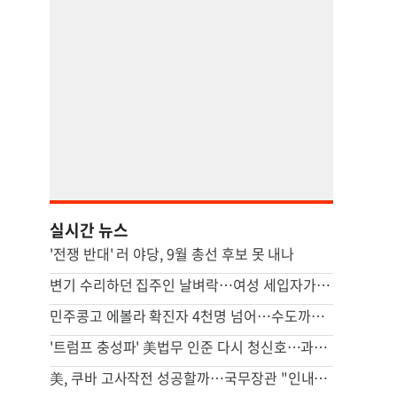
실시간 뉴스
'전쟁 반대' 러 야당, 9월 총선 후보 못 내나
변기 수리하던 집주인 날벼락…여성 세입자가 흉기로 찔렀다
민주콩고 에볼라 확진자 4천명 넘어…수도까지 번질라 비상
'트럼프 충성파' 美법무 인준 다시 청신호…과반 찬성표 확보(종합)
美, 쿠바 고사작전 성공할까…국무장관 "인내와 끈기로 옥죌 것"