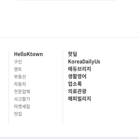
HelloKtown
핫딜
KoreaDailyUs
구인
에듀브리지
렌트
생활영어
부동산
업소록
자동차
의료관광
전문업체
해피빌리지
사고팔기
마켓세일
맛집