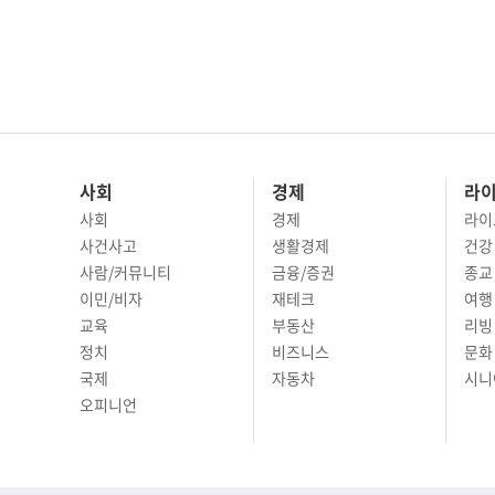
사회
경제
라
사회
경제
라이
사건사고
생활경제
건강
사람/커뮤니티
금융/증권
종교
이민/비자
재테크
여행 
교육
부동산
리빙
정치
비즈니스
문화 
국제
자동차
시니
오피니언