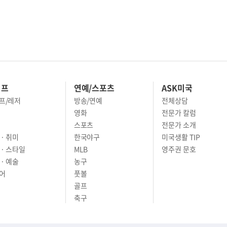
이프
연예/스포츠
ASK미국
프/레저
방송/연예
전체상담
영화
전문가 칼럼
스포츠
전문가 소개
· 취미
한국야구
미국생활 TIP
 · 스타일
MLB
영주권 문호
· 예술
농구
어
풋볼
골프
축구