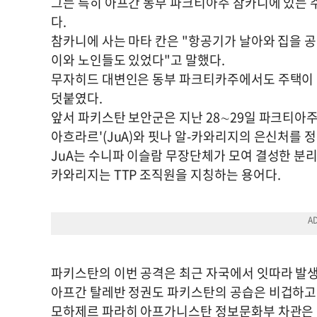
그는 특히 아프간 동부 파크티아주 참카니에 있는 
다.
참카니에 사는 마타 칸은 "항공기가 날아와 집을 공
이와 노인들도 있었다"고 말했다.
무자히드 대변인은 동부 파크티카주에서도 주택이 
덧붙였다.
앞서 파키스탄 보안군은 지난 28∼29일 파크티아주
아흐라르'(JuA)와 핏나 알-카와리지의 은신처를 
JuA는 수니파 이슬람 무장단체가 모여 결성한 분리
카와리지는 TTP 조직원을 지칭하는 용어다.
파키스탄의 이번 공격은 최근 자국에서 잇따라 발생
아프간 탈레반 정권도 파키스탄의 공습은 비겁하고
모하제르 파라히 아프가니스탄 정보문화부 차관은 성