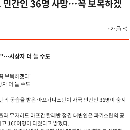
 민간인 36명 사망…꼭 보복하겠
인"…사상자 더 늘 수도
꼭 보복하겠다"
상자 더 늘 수도
스탄의 공습을 받은 아프가니스탄이 자국 민간인 36명이 숨지
비울라 무자히드 아프간 탈레반 정권 대변인은 파키스탄의 공
고 160여명이 다쳤다고 밝혔다.