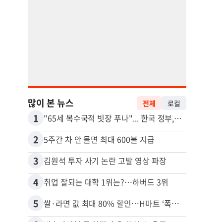
많이 본 뉴스
전체
로컬
1
11
"65세 복수국적 빗장 푸나"... 한국 정부, 연령 완화 전면 추진
2
12
5주간 차 안 몰면 최대 600불 지급
3
13
김원석 투자 사기 논란 고발 영상 파장
4
14
취업 잘되는 대학 1위는?…하버드 3위
5
15
쌀·라면 값 최대 80% 할인…H마트 ‘폭탄 세일’
비영리