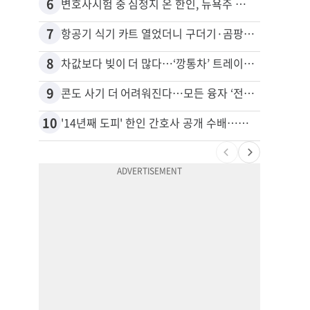
6
16
변호사시험 중 심정지 온 한인, 뉴욕주 제소
7
17
항공기 식기 카트 열었더니 구더기·곰팡이…LAX 기내식 업체 논란
8
18
차값보다 빚이 더 많다…‘깡통차’ 트레이드인 급증
9
19
콘도 사기 더 어려워진다…모든 융자 ‘전체 심사’
10
20
'14년째 도피' 한인 간호사 공개 수배…메디케어 사기 유죄