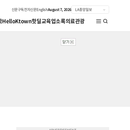
신문구독
전자신문
English
August 7, 2026
국
HelloKtown
핫딜
교육
업소록
의료관광