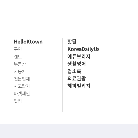
HelloKtown
핫딜
KoreaDailyUs
구인
에듀브리지
렌트
생활영어
부동산
업소록
자동차
의료관광
전문업체
해피빌리지
사고팔기
마켓세일
맛집