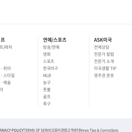
이프
연예/스포츠
ASK미국
프/레저
방송/연예
전체상담
영화
전문가 칼럼
스포츠
전문가 소개
· 취미
한국야구
미국생활 TIP
 · 스타일
MLB
영주권 문호
· 예술
농구
어
풋볼
골프
축구
RIVACY POLICY
TERMS OF SERVICE
윤리경영
고객센터
News Tips & Corrections