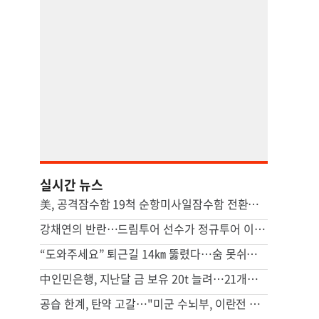
실시간 뉴스
美, 공격잠수함 19척 순항미사일잠수함 전환…中 견제 강화
강채연의 반란…드림투어 선수가 정규투어 이틀째 선두
“도와주세요” 퇴근길 14㎞ 뚫렸다…숨 못쉬던 아기 살린 기적
中인민은행, 지난달 금 보유 20t 늘려…21개월 연속 증가세
공습 한계, 탄약 고갈…"미군 수뇌부, 이란전 출구전략 모색중"