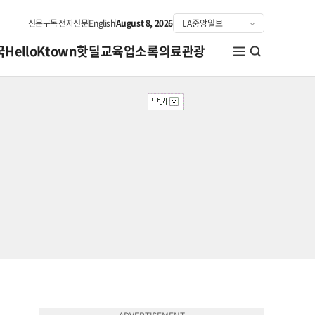
신문구독
전자신문
English
August 8, 2026
국
HelloKtown
핫딜
교육
업소록
의료관광