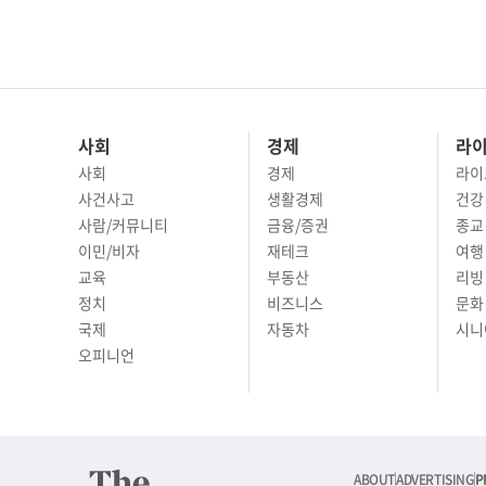
사회
경제
라
사회
경제
라이
사건사고
생활경제
건강
사람/커뮤니티
금융/증권
종교
이민/비자
재테크
여행 
교육
부동산
리빙
정치
비즈니스
문화 
국제
자동차
시니
오피니언
ABOUT
ADVERTISING
P