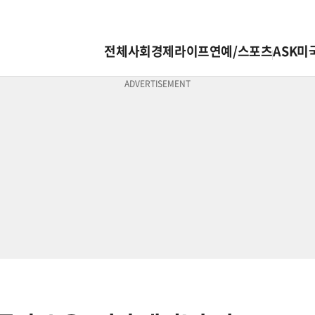
전체
사회
경제
라이프
연예/스포츠
ASK미