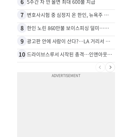
6
16
5주간 차 안 몰면 최대 600불 지급
7
17
변호사시험 중 심정지 온 한인, 뉴욕주 제소
8
18
한인 노린 860만불 보이스피싱 덜미…영사관·한국 검찰 사칭
9
19
광고판 안에 사람이 산다?…LA 거리서 화제
10
20
드라이브스루서 시작된 총격…인앤아웃 참사 영상 공개