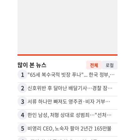
많이 본 뉴스
전체
로컬
1
11
"65세 복수국적 빗장 푸나"... 한국 정부, 연령 완화 전면 추진
김원석
2
12
신호위반 후 달아난 배달기사…경찰 잠복해 잡고보니 ‘반전’
3
13
서류 하나만 빠져도 영주권·비자 거부…심사관 재량권 대폭 확대
4
14
한인 남성, 처형 상대로 성범죄…"선처해줬더니 배신자 취급"
5
15
비영리 CEO, 노숙자 팔아 2년간 165만불