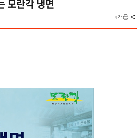
는 모란각 냉면
8