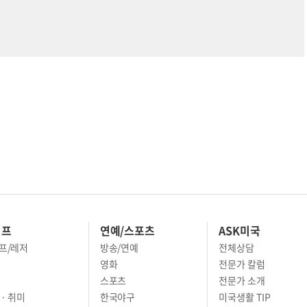
이프
연예/스포츠
ASK미국
프/레저
방송/연예
전체상담
영화
전문가 칼럼