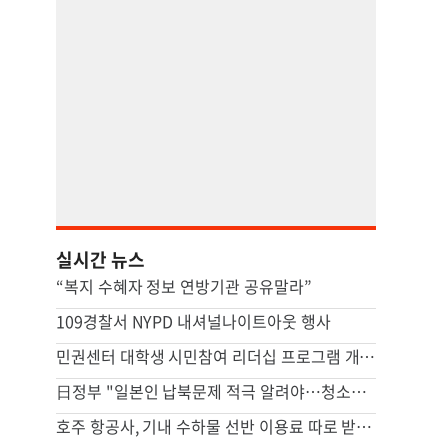
실시간 뉴스
“복지 수혜자 정보 연방기관 공유말라”
109경찰서 NYPD 내셔널나이트아웃 행사
민권센터 대학생 시민참여 리더십 프로그램 개회식
日정부 "일본인 납북문제 적극 알려야…청소년 홍보활동 장려"
호주 항공사, 기내 수하물 선반 이용료 따로 받는다