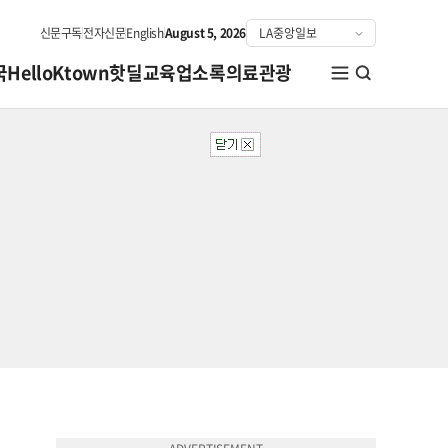
신문구독
전자신문
English
August 5, 2026
국
HelloKtown
핫딜
교육
업소록
의료관광