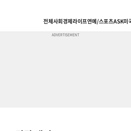
전체
사회
경제
라이프
연예/스포츠
ASK미