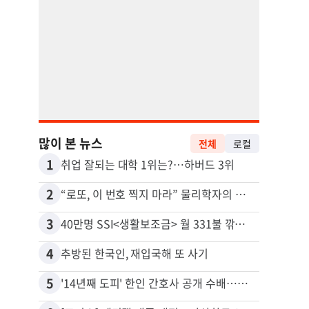
많이 본 뉴스
전체
로컬
1
11
취업 잘되는 대학 1위는?…하버드 3위
2
12
“로또, 이 번호 찍지 마라” 물리학자의 당첨금 높이는 비밀
3
13
40만명 SSI<생활보조금> 월 331불 깎이나
4
14
추방된 한국인, 재입국해 또 사기
5
15
'14년째 도피' 한인 간호사 공개 수배…메디케어 사기 유죄