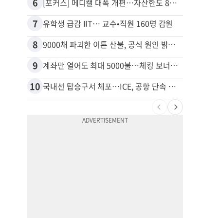
6
16
[포커스] 메디캘 대폭 개편…자산한도 84% 축소
7
17
유학생 급감 IIT… 교수•직원 160명 감원
8
18
9000채 파괴한 이튼 산불, 공식 원인 밝혀졌다
9
19
계좌만 열어도 최대 5000불…체킹 보너스 무한 경쟁
10
20
국내선 탑승구서 체포…ICE, 공항 단속 확대