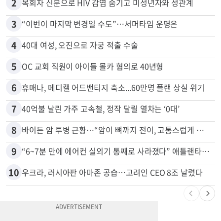
2
목회자 신분으로 HIV 감염 숨기고 미성년자와 성관계
3
“이번이 마지막 변경일 수도”…서머타임 운명은
4
40대 여성, 오진으로 자궁 적출 수술
5
OC 교회 직원이 아이들 몰카 혐의로 40년형
6
휴매나, 메디캘 어드밴티지 축소...60만명 플랜 상실 위기
7
40억불 날린 가주 고속철, 정작 달릴 열차는 ‘0대’
8
바이든 암 투병 근황…“암이 뼈까지 전이, 고통스럽게 투병 중”
9
“6~7분 만에 에어컨 실외기 통째로 사라졌다” 애틀랜타서 실외기 도난 급증
10
우크라, 러시아판 아마존 공습…고려인 CEO 8조 날렸다