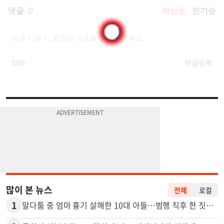
많이 본 뉴스
전체
로컬
1
말다툼 중 엄마 흉기 살해한 10대 아들…범행 직후 한 짓 충격