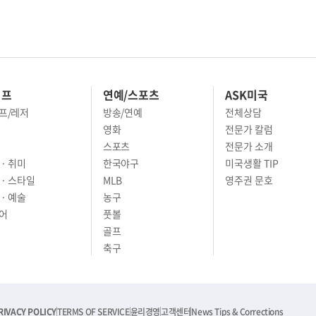
이프
연예/스포츠
ASK미국
프/레저
방송/연예
전체상담
영화
전문가 칼럼
스포츠
전문가 소개
· 취미
한국야구
미국생활 TIP
 · 스타일
MLB
영주권 문호
· 예술
농구
어
풋볼
골프
축구
RIVACY POLICY
TERMS OF SERVICE
윤리경영
고객센터
News Tips & Corrections