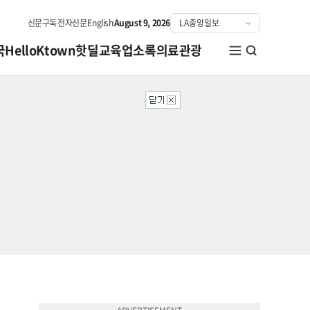
신문구독
전자신문
English
August 9, 2026
국
HelloKtown
핫딜
교육
업소록
의료관광