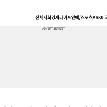
전체
사회
경제
라이프
연예/스포츠
ASK미