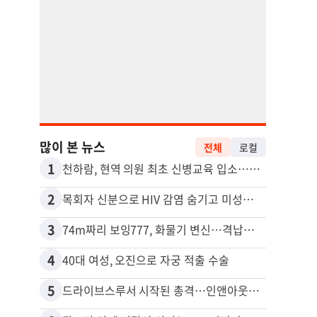
많이 본 뉴스
전체
로컬
1
11
천하람, 현역 의원 최초 신병교육 입소…논산서 2박3일 생활
2
12
목회자 신분으로 HIV 감염 숨기고 미성년자와 성관계
3
13
74m짜리 보잉777, 화물기 변신…격납고서 ‘보물’ 찾는 인천공항
포드 
4
14
40대 여성, 오진으로 자궁 적출 수술
5
15
드라이브스루서 시작된 총격…인앤아웃 참사 영상 공개