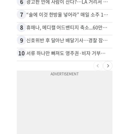
6
16
광고판 안에 사람이 산다?…LA 거리서 화제
7
17
“술에 이것 한방울 넣어라” 매일 소주 1병 까는 91세의 철칙
8
18
휴매나, 메디캘 어드밴티지 축소...60만명 플랜 상실 위기
9
19
신호위반 후 달아난 배달기사…경찰 잠복해 잡고보니 ‘반전’
10
20
서류 하나만 빠져도 영주권·비자 거부…심사관 재량권 대폭 확대