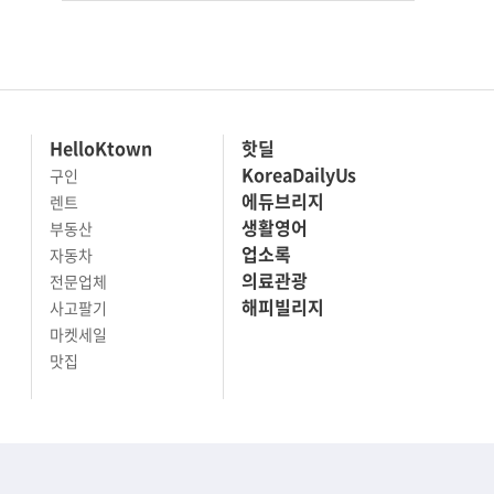
HelloKtown
핫딜
KoreaDailyUs
구인
에듀브리지
렌트
생활영어
부동산
업소록
자동차
의료관광
전문업체
해피빌리지
사고팔기
마켓세일
맛집