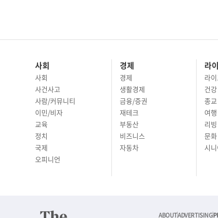
사회
경제
라
사회
경제
라이
사건사고
생활경제
건강
사람/커뮤니티
금융/증권
종교
이민/비자
재테크
여행 
교육
부동산
리빙
정치
비즈니스
문화 
국제
자동차
시니
오피니언
ABOUT
ADVERTISING
P