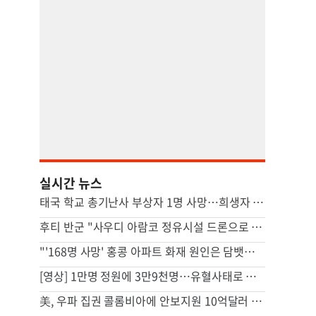
실시간 뉴스
태국 학교 총기난사 부상자 1명 사망…희생자 8명으로 늘어
후티 반군 "사우디 아람코 정유시설 드론으로 타격"(종합)
"'168명 사망' 홍콩 아파트 화재 원인은 담뱃불"…조사결과 발표
[영상] 1만명 정원에 3만9천명…유혈사태로 번진 스리랑카 교도소 폭동
美, 우파 집권 콜롬비아에 안보지원 10억달러 제공키로