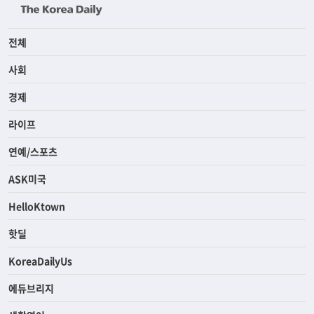
전체
사회
경제
라이프
연예/스포츠
ASK미국
HelloKtown
핫딜
KoreaDailyUs
에듀브리지