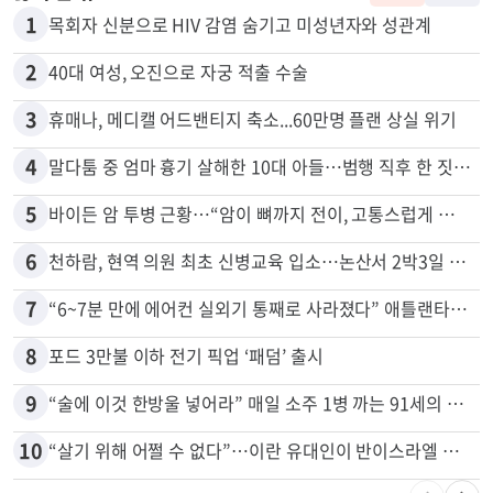
1
목회자 신분으로 HIV 감염 숨기고 미성년자와 성관계
2
40대 여성, 오진으로 자궁 적출 수술
3
휴매나, 메디캘 어드밴티지 축소...60만명 플랜 상실 위기
4
말다툼 중 엄마 흉기 살해한 10대 아들…범행 직후 한 짓 충격
5
바이든 암 투병 근황…“암이 뼈까지 전이, 고통스럽게 투병 중”
6
천하람, 현역 의원 최초 신병교육 입소…논산서 2박3일 생활
7
“6~7분 만에 에어컨 실외기 통째로 사라졌다” 애틀랜타서 실외기 도난 급증
8
포드 3만불 이하 전기 픽업 ‘패덤’ 출시
9
“술에 이것 한방울 넣어라” 매일 소주 1병 까는 91세의 철칙
10
“살기 위해 어쩔 수 없다”…이란 유대인이 반이스라엘 외치는 까닭