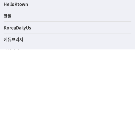
HelloKtown
핫딜
KoreaDailyUs
에듀브리지
생활영어
업소록
의료관광
해피빌리지
ABOUT
ADVERTISING
PRIVACY POLICY
TERMS OF SERVICE
윤리경영
고객센터
News Tips & Corrections
690 Wilshire Place Los Angeles, CA 90005
TEL. (213) 368-2500 FAX. (213) 389-6196
© Joongangilbo USA. All Rights Reserved.