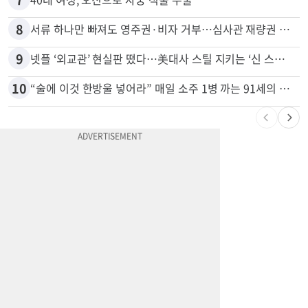
8
서류 하나만 빠져도 영주권·비자 거부…심사관 재량권 대폭 확대
9
넷플 ‘외교관’ 현실판 떴다…美대사 스틸 지키는 ‘신 스틸러’
10
“술에 이것 한방울 넣어라” 매일 소주 1병 까는 91세의 철칙