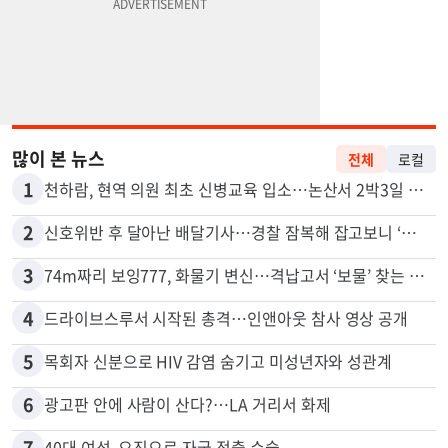
많이 본 뉴스
전체
로컬
1
천하람, 현역 의원 최초 신병교육 입소…논산서 2박3일 생활
2
신호위반 후 달아난 배달기사…경찰 잠복해 잡고보니 ‘반전’
3
74m짜리 보잉777, 화물기 변신…격납고서 ‘보물’ 찾는 인천공항
4
드라이브스루서 시작된 총격…인앤아웃 참사 영상 공개
5
목회자 신분으로 HIV 감염 숨기고 미성년자와 성관계
6
광고판 안에 사람이 산다?…LA 거리서 화제
7
40대 여성, 오진으로 자궁 적출 수술