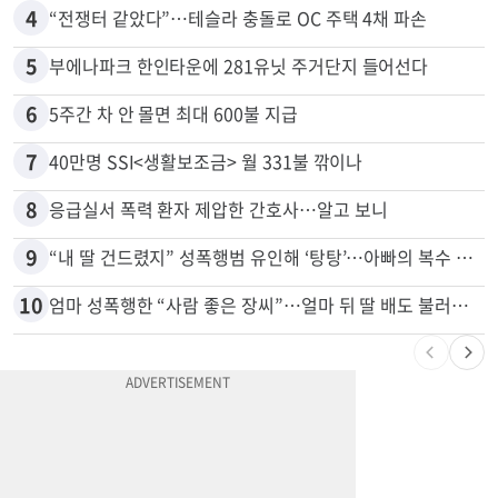
4
“전쟁터 같았다”…테슬라 충돌로 OC 주택 4채 파손
5
부에나파크 한인타운에 281유닛 주거단지 들어선다
6
5주간 차 안 몰면 최대 600불 지급
7
40만명 SSI<생활보조금> 월 331불 깎이나
8
응급실서 폭력 환자 제압한 간호사…알고 보니
9
“내 딸 건드렸지” 성폭행범 유인해 ‘탕탕’…아빠의 복수 결말
10
엄마 성폭행한 “사람 좋은 장씨”…얼마 뒤 딸 배도 불러왔다