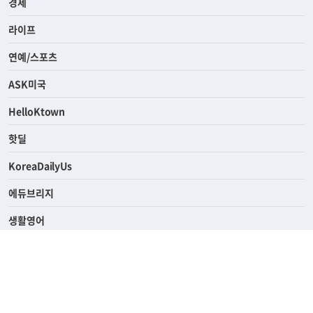
경제
라이프
연예/스포츠
ASK미국
HelloKtown
핫딜
KoreaDailyUs
에듀브리지
생활영어
업소록
의료관광
해피빌리지