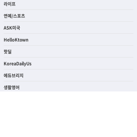
라이프
연예/스포츠
ASK미국
HelloKtown
핫딜
KoreaDailyUs
에듀브리지
생활영어
업소록
의료관광
해피빌리지
ABOUT
ADVERTISING
PRIVACY POLICY
TERMS OF SERVICE
윤리경영
고객센터