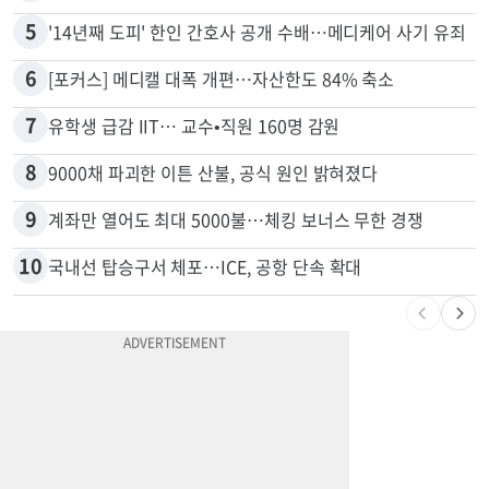
5
'14년째 도피' 한인 간호사 공개 수배…메디케어 사기 유죄
6
[포커스] 메디캘 대폭 개편…자산한도 84% 축소
7
유학생 급감 IIT… 교수•직원 160명 감원
8
9000채 파괴한 이튼 산불, 공식 원인 밝혀졌다
9
계좌만 열어도 최대 5000불…체킹 보너스 무한 경쟁
10
국내선 탑승구서 체포…ICE, 공항 단속 확대