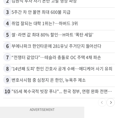
1
“로또, 이 번호 찍지 마라” 물리학자의 당첨금 높이는 비밀
2
김원석 투자 사기 논란 고발 영상 파장
3
5주간 차 안 몰면 최대 600불 지급
4
취업 잘되는 대학 1위는?…하버드 3위
5
쌀·라면 값 최대 80% 할인…H마트 ‘폭탄 세일’
6
부에나파크 한인타운에 281유닛 주거단지 들어선다
7
“전쟁터 같았다”…테슬라 충돌로 OC 주택 4채 파손
8
'14년째 도피' 한인 간호사 공개 수배…메디케어 사기 유죄
9
변호사시험 중 심정지 온 한인, 뉴욕주 제소
10
"65세 복수국적 빗장 푸나"... 한국 정부, 연령 완화 전면 추진