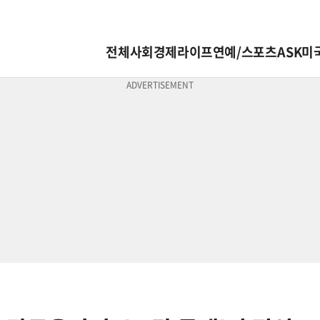
전체
사회
경제
라이프
연예/스포츠
ASK미