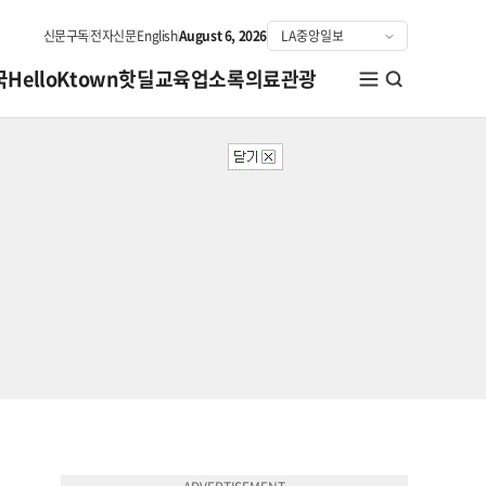
신문구독
전자신문
English
August 6, 2026
국
HelloKtown
핫딜
교육
업소록
의료관광