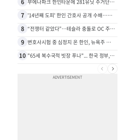
6
16
부에나파크 한인타운에 281유닛 주거단지 들어선다
7
17
'14년째 도피' 한인 간호사 공개 수배…메디케어 사기 유죄
8
18
“전쟁터 같았다”…테슬라 충돌로 OC 주택 4채 파손
9
19
변호사시험 중 심정지 온 한인, 뉴욕주 제소
10
20
"65세 복수국적 빗장 푸나"... 한국 정부, 연령 완화 전면 추진