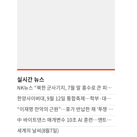
실시간 뉴스
NK뉴스 “북한 군사기지, 7월 말 홍수로 큰 피해…주택 수백채 파괴”
한양사이버대, 9월 12일 통합축제…학부·대학원생 한자리에
“이재명 만악의 근원”…휴가 반납한 채 ‘투쟁 올인’하는 장동혁
中 바이트댄스 매개변수 10조 AI 훈련…앤트로픽 미토스와 비슷
세계의 날씨(8월7일)