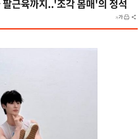
 팔근육까지..'조각 몸매'의 정석