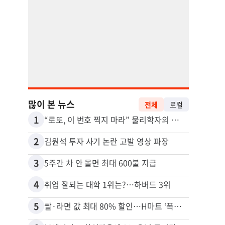
많이 본 뉴스
전체
로컬
1
11
“로또, 이 번호 찍지 마라” 물리학자의 당첨금 높이는 비밀
2
12
김원석 투자 사기 논란 고발 영상 파장
3
13
5주간 차 안 몰면 최대 600불 지급
4
14
취업 잘되는 대학 1위는?…하버드 3위
5
15
쌀·라면 값 최대 80% 할인…H마트 ‘폭탄 세일’