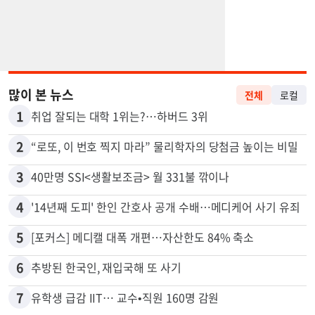
많이 본 뉴스
전체
로컬
1
취업 잘되는 대학 1위는?…하버드 3위
2
“로또, 이 번호 찍지 마라” 물리학자의 당첨금 높이는 비밀
3
40만명 SSI<생활보조금> 월 331불 깎이나
4
'14년째 도피' 한인 간호사 공개 수배…메디케어 사기 유죄
5
[포커스] 메디캘 대폭 개편…자산한도 84% 축소
6
추방된 한국인, 재입국해 또 사기
7
유학생 급감 IIT… 교수•직원 160명 감원