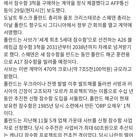
에서 잠수함 3척을 구매하는 계약을 정식 체결했다고 AFP통신
등이 29일(현지시간) 보도했다.
도날트 투스크 폴란드 총리와 울프 크리스테르손 스웨덴 총리는
이날 폴란드 항구도시 그디니아에서 정부 간 회의를 열고 계약에
서명했다.
폴란드는 사브가 '세계 최초 5세대 잠수함'으로 선전하는 A26 블
레킹급 잠수함 3척을 2031년부터 2038년까지 차례로 넘겨받기
로 했다. 스웨덴은 새 잠수함을 만드는 동안 폴란드 해군 훈련용
으로 A17 잠수함을 빌려줄 예정이다.
사브는 이번 계약이 470억 크로나(약 7조5천100억원) 규모라고
밝혔다.
폴란드는 우크라이나 전쟁 발발 이후 발트해를 둘러싼 서방과 러
시아의 긴장이 고조되자 '오르카 프로젝트'라는 이름으로 수십 년
동안 추진한 신형 잠수함 도입을 서둘렀다. 폴란드 해군이 현재
보유한 잠수함은 1985년 당시 소련에서 만든 'ORP 오제우' 1척
이다.
폴란드는 지난해 11월 5개 업체 가운데 사브를 신형 잠수함 사업
자로 선정했다. 당시 수주전은 사업비가 최대 60조원으로 추산되
는 캐나다 잠수함 프로젝트의 전초전 격이었다. 당시 나란히 떨어