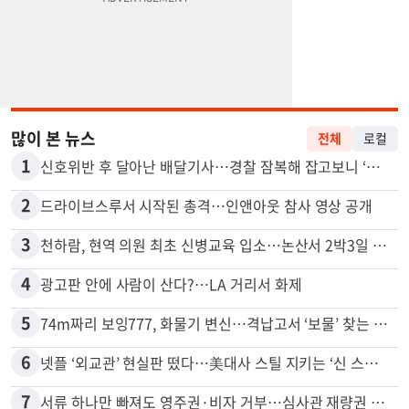
많이 본 뉴스
전체
로컬
1
신호위반 후 달아난 배달기사…경찰 잠복해 잡고보니 ‘반전’
2
드라이브스루서 시작된 총격…인앤아웃 참사 영상 공개
3
천하람, 현역 의원 최초 신병교육 입소…논산서 2박3일 생활
4
광고판 안에 사람이 산다?…LA 거리서 화제
5
74m짜리 보잉777, 화물기 변신…격납고서 ‘보물’ 찾는 인천공항
6
넷플 ‘외교관’ 현실판 떴다…美대사 스틸 지키는 ‘신 스틸러’
7
서류 하나만 빠져도 영주권·비자 거부…심사관 재량권 대폭 확대