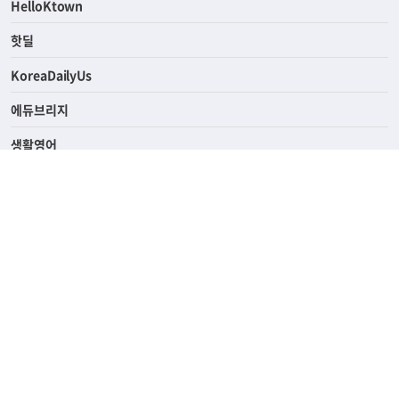
HelloKtown
핫딜
KoreaDailyUs
에듀브리지
생활영어
업소록
의료관광
해피빌리지
ABOUT
ADVERTISING
PRIVACY POLICY
TERMS OF SERVICE
윤리경영
고객센터
News Tips & Corrections
690 Wilshire Place Los Angeles, CA 90005
TEL. (213) 368-2500 FAX. (213) 389-6196
© Joongangilbo USA. All Rights Reserved.