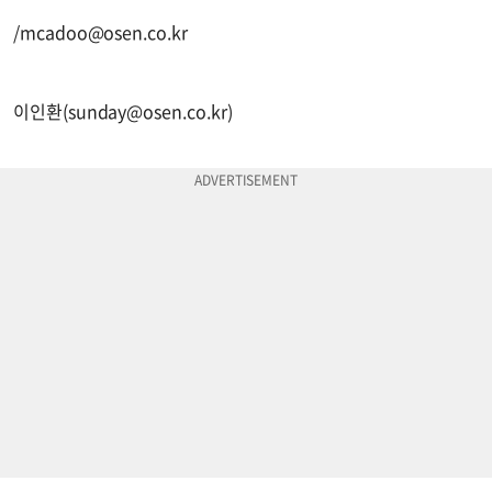
/
mcadoo@osen.co.kr
이인환(
sunday@osen.co.kr
)