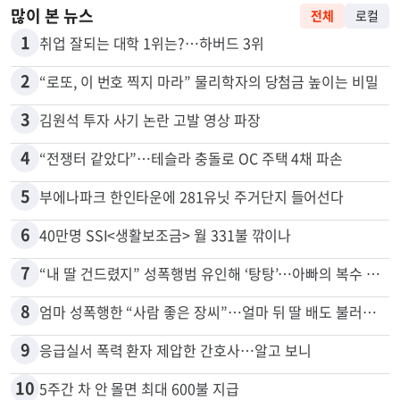
많이 본 뉴스
전체
로컬
1
취업 잘되는 대학 1위는?…하버드 3위
2
“로또, 이 번호 찍지 마라” 물리학자의 당첨금 높이는 비밀
3
김원석 투자 사기 논란 고발 영상 파장
4
“전쟁터 같았다”…테슬라 충돌로 OC 주택 4채 파손
5
부에나파크 한인타운에 281유닛 주거단지 들어선다
6
40만명 SSI<생활보조금> 월 331불 깎이나
7
“내 딸 건드렸지” 성폭행범 유인해 ‘탕탕’…아빠의 복수 결말
8
엄마 성폭행한 “사람 좋은 장씨”…얼마 뒤 딸 배도 불러왔다
9
응급실서 폭력 환자 제압한 간호사…알고 보니