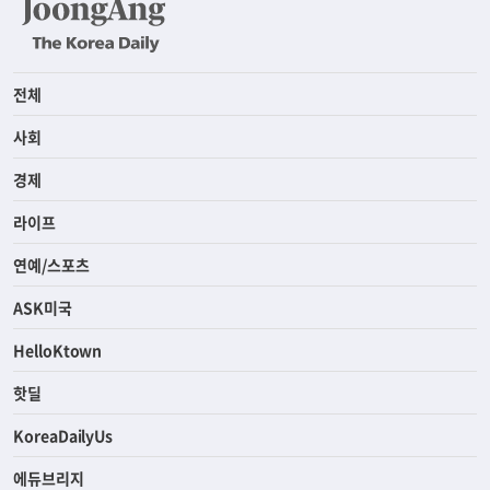
전체
사회
경제
라이프
연예/스포츠
ASK미국
HelloKtown
핫딜
KoreaDailyUs