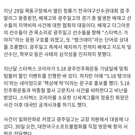
지난 29일 목동구장에서 열린 청룡기 전국야구선수권대회 겸 주
말리그 왕중왕전, 배재고와 광주일고의 경기 중 발생한 배재고 선
수들의 지역비하 사건에 대한 협회의 대응이다. 배재고 더그아웃
의 선수들이 큰 목소리로 광주일고 선수들을 향해 “스타벅스 가
야지”라는 응원 구호를 외쳤고, 또 “탱크데이”라는 단어로 상대
를 조롱했다. 광주일고 측에서 제지하기 전까지 배재고 지도자 및
선수단, 학부모 등은 사태의 심각성을 인지하지 못했다.
지난달 스타벅스 코리아가 5.18 광주민주화운동 기념일에 맞춰
텀블러 할인 이벤트를 진행한 바 있다. 하지만 이때 “5.18 탱크데
이’라는 네이밍으로 ‘책상에 탁’이라는 문구로 홍보를 했다. 5.18
민주화운동과 박종철 열사 고문치사 사건을 비하한다고 비난을
받았다. 스타벅스 코리아를 소유한 신세계그룹의 정용진 회장은
사건 이후 대국민 공개사과를 하기도 했다.
사건이 일파만파로 커졌고 광주일고는 교장 차원에서 대응에 나
섰다. 30일 오전, 대한야구소프트볼협회를 직접 방문해 항의 서
한은 전달했다.