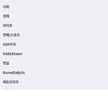
전체
사회
경제
라이프
연예/스포츠
ASK미국
HelloKtown
핫딜
KoreaDailyUs
에듀브리지
생활영어