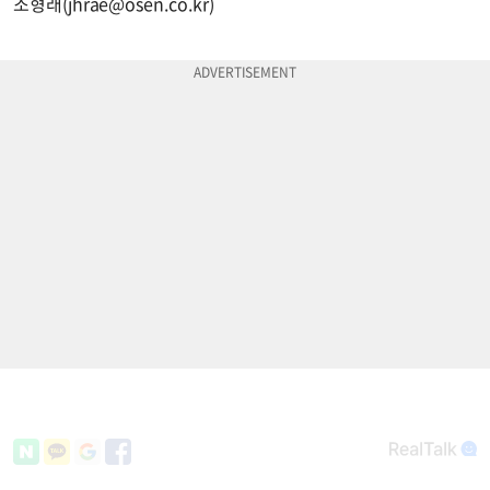
조형래(
jhrae@osen.co.kr
)