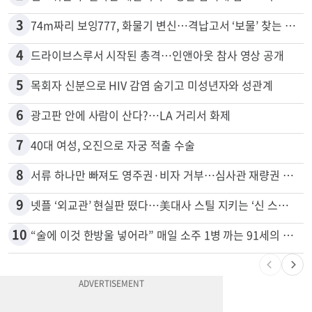
2
신호위반 후 달아난 배달기사…경찰 잠복해 잡고보니 ‘반전’
3
74m짜리 보잉777, 화물기 변신…격납고서 ‘보물’ 찾는 인천공항
4
드라이브스루서 시작된 총격…인앤아웃 참사 영상 공개
5
목회자 신분으로 HIV 감염 숨기고 미성년자와 성관계
6
광고판 안에 사람이 산다?…LA 거리서 화제
7
40대 여성, 오진으로 자궁 적출 수술
8
서류 하나만 빠져도 영주권·비자 거부…심사관 재량권 대폭 확대
9
넷플 ‘외교관’ 현실판 떴다…美대사 스틸 지키는 ‘신 스틸러’
10
“술에 이것 한방울 넣어라” 매일 소주 1병 까는 91세의 철칙